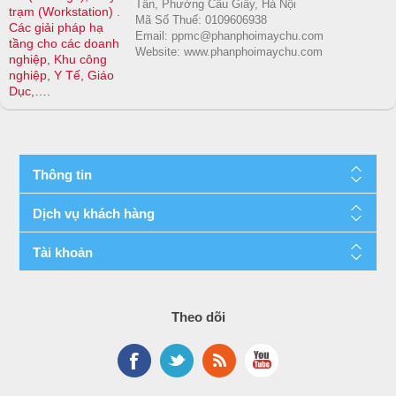
Tân, Phường Cầu Giấy, Hà Nội
trạm (Workstation) .
Mã Số Thuế: 0109606938
Các giải pháp hạ
Email: ppmc@phanphoimaychu.com
tầng cho các doanh
Website: www.phanphoimaychu.com
nghiệp, Khu công
nghiệp, Y Tế, Giáo
Dục,….
Thông tin
Dịch vụ khách hàng
Tài khoản
Theo dõi