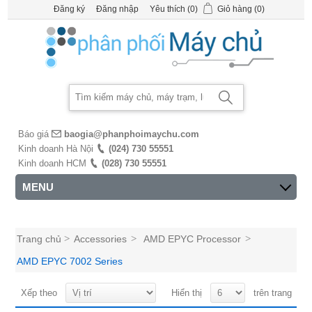
Đăng ký
Đăng nhập
Yêu thích
(0)
Giỏ hàng
(0)
Báo giá
baogia@phanphoimaychu.com
Kinh doanh Hà Nội
(024) 730 55551
Kinh doanh HCM
(028) 730 55551
MENU
Trang chủ
>
Accessories
>
AMD EPYC Processor
>
AMD EPYC 7002 Series
Xếp theo
Hiển thị
trên trang