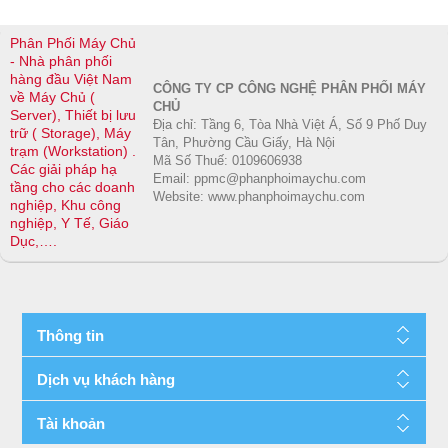
Phân Phối Máy Chủ
- Nhà phân phối
hàng đầu Việt Nam
CÔNG TY CP CÔNG NGHỆ PHÂN PHỐI MÁY
về Máy Chủ (
CHỦ
Server), Thiết bị lưu
Địa chỉ: Tầng 6, Tòa Nhà Việt Á, Số 9 Phố Duy
trữ ( Storage), Máy
Tân, Phường Cầu Giấy, Hà Nội
trạm (Workstation) .
Mã Số Thuế: 0109606938
Các giải pháp hạ
Email: ppmc@phanphoimaychu.com
tầng cho các doanh
Website: www.phanphoimaychu.com
nghiệp, Khu công
nghiệp, Y Tế, Giáo
Dục,….
Thông tin
Dịch vụ khách hàng
Tài khoản