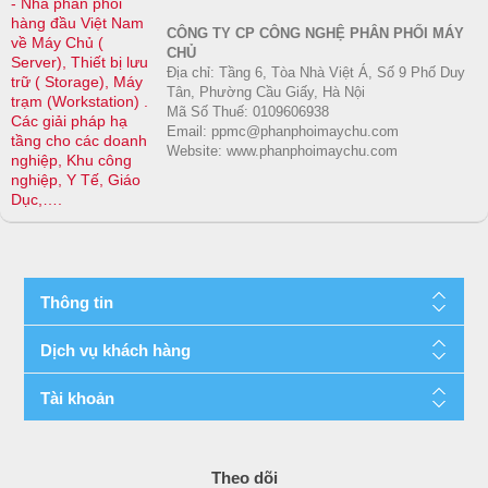
- Nhà phân phối
hàng đầu Việt Nam
CÔNG TY CP CÔNG NGHỆ PHÂN PHỐI MÁY
về Máy Chủ (
CHỦ
Server), Thiết bị lưu
Địa chỉ: Tầng 6, Tòa Nhà Việt Á, Số 9 Phố Duy
trữ ( Storage), Máy
Tân, Phường Cầu Giấy, Hà Nội
trạm (Workstation) .
Mã Số Thuế: 0109606938
Các giải pháp hạ
Email: ppmc@phanphoimaychu.com
tầng cho các doanh
Website: www.phanphoimaychu.com
nghiệp, Khu công
nghiệp, Y Tế, Giáo
Dục,….
Thông tin
Dịch vụ khách hàng
Tài khoản
Theo dõi