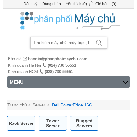
Đăng ký
Đăng nhập
Yêu thích
(0)
Giỏ hàng
(0)
Báo giá
baogia@phanphoimaychu.com
Kinh doanh Hà Nội
(024) 730 55551
Kinh doanh HCM
(028) 730 55551
MENU
Trang chủ
>
Server
>
Dell PowerEdge 16G
Tower
Rugged
Rack Server
Server
Servers