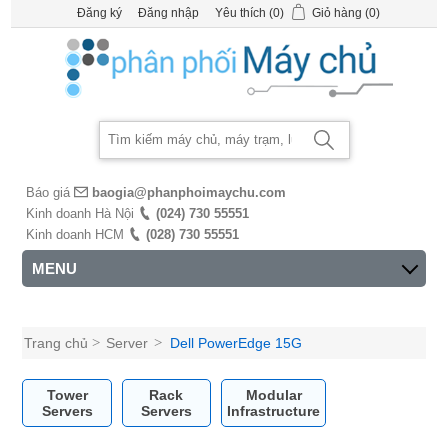
Đăng ký
Đăng nhập
Yêu thích
(0)
Giỏ hàng
(0)
Báo giá
baogia@phanphoimaychu.com
Kinh doanh Hà Nội
(024) 730 55551
Kinh doanh HCM
(028) 730 55551
MENU
Trang chủ
>
Server
>
Dell PowerEdge 15G
Tower
Rack
Modular
Servers
Servers
Infrastructure