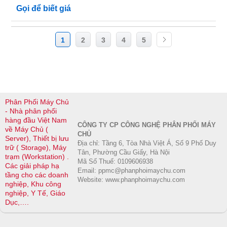
Gọi để biết giá
1
2
3
4
5
Phân Phối Máy Chủ
- Nhà phân phối
hàng đầu Việt Nam
CÔNG TY CP CÔNG NGHỆ PHÂN PHỐI MÁY
về Máy Chủ (
CHỦ
Server), Thiết bị lưu
Địa chỉ: Tầng 6, Tòa Nhà Việt Á, Số 9 Phố Duy
trữ ( Storage), Máy
Tân, Phường Cầu Giấy, Hà Nội
trạm (Workstation) .
Mã Số Thuế: 0109606938
Các giải pháp hạ
Email: ppmc@phanphoimaychu.com
tầng cho các doanh
Website: www.phanphoimaychu.com
nghiệp, Khu công
nghiệp, Y Tế, Giáo
Dục,….