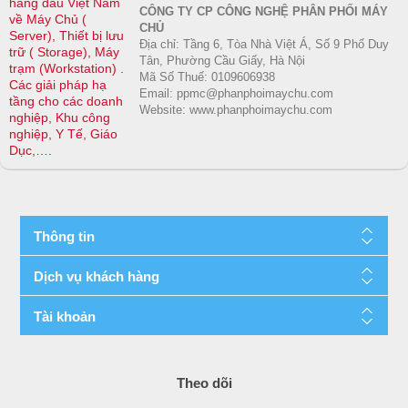
hàng đầu Việt Nam
CÔNG TY CP CÔNG NGHỆ PHÂN PHỐI MÁY
về Máy Chủ (
CHỦ
Server), Thiết bị lưu
Địa chỉ: Tầng 6, Tòa Nhà Việt Á, Số 9 Phố Duy
trữ ( Storage), Máy
Tân, Phường Cầu Giấy, Hà Nội
trạm (Workstation) .
Mã Số Thuế: 0109606938
Các giải pháp hạ
Email: ppmc@phanphoimaychu.com
tầng cho các doanh
Website: www.phanphoimaychu.com
nghiệp, Khu công
nghiệp, Y Tế, Giáo
Dục,….
Thông tin
Dịch vụ khách hàng
Tài khoản
Theo dõi