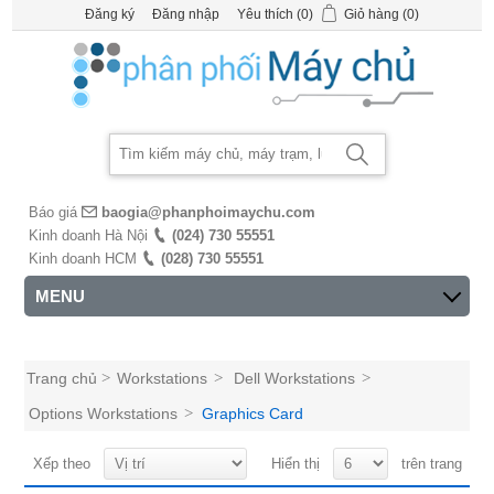
Đăng ký
Đăng nhập
Yêu thích
(0)
Giỏ hàng
(0)
Báo giá
baogia@phanphoimaychu.com
Kinh doanh Hà Nội
(024) 730 55551
Kinh doanh HCM
(028) 730 55551
MENU
Trang chủ
>
Workstations
>
Dell Workstations
>
Options Workstations
>
Graphics Card
Xếp theo
Hiển thị
trên trang