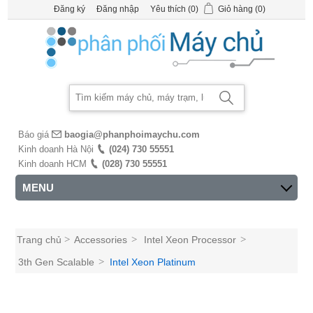
Đăng ký
Đăng nhập
Yêu thích
(0)
Giỏ hàng
(0)
Báo giá
baogia@phanphoimaychu.com
Kinh doanh Hà Nội
(024) 730 55551
Kinh doanh HCM
(028) 730 55551
MENU
Trang chủ
>
Accessories
>
Intel Xeon Processor
>
3th Gen Scalable
>
Intel Xeon Platinum