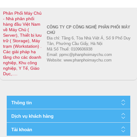
Phân Phối Máy Chủ
- Nhà phân phối
hàng đầu Việt Nam
CÔNG TY CP CÔNG NGHỆ PHÂN PHỐI MÁY
về Máy Chủ (
CHỦ
Server), Thiết bị lưu
Địa chỉ: Tầng 6, Tòa Nhà Việt Á, Số 9 Phố Duy
trữ ( Storage), Máy
Tân, Phường Cầu Giấy, Hà Nội
trạm (Workstation) .
Mã Số Thuế: 0109606938
Các giải pháp hạ
Email: ppmc@phanphoimaychu.com
tầng cho các doanh
Website: www.phanphoimaychu.com
nghiệp, Khu công
nghiệp, Y Tế, Giáo
Dục,….
Thông tin
Dịch vụ khách hàng
Tài khoản