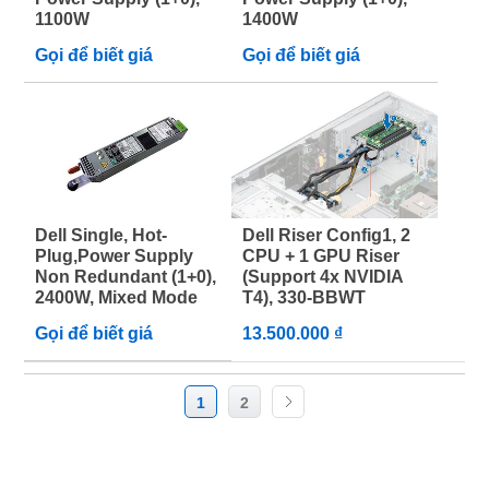
1100W
1400W
Gọi để biết giá
Gọi để biết giá
Dell Single, Hot-
Dell Riser Config1, 2
Plug,Power Supply
CPU + 1 GPU Riser
Non Redundant (1+0),
(Support 4x NVIDIA
2400W, Mixed Mode
T4), 330-BBWT
Gọi để biết giá
13.500.000 ₫
1
2