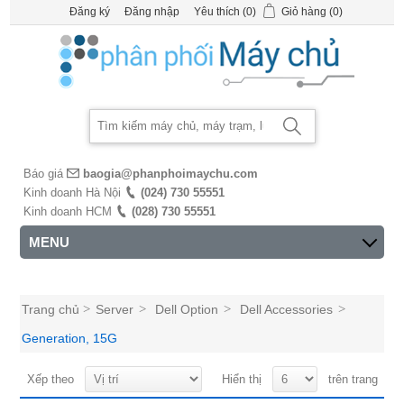
Đăng ký
Đăng nhập
Yêu thích
(0)
Giỏ hàng
(0)
Báo giá
baogia@phanphoimaychu.com
Kinh doanh Hà Nội
(024) 730 55551
Kinh doanh HCM
(028) 730 55551
MENU
Trang chủ
>
Server
>
Dell Option
>
Dell Accessories
>
Generation, 15G
Xếp theo
Hiển thị
trên trang