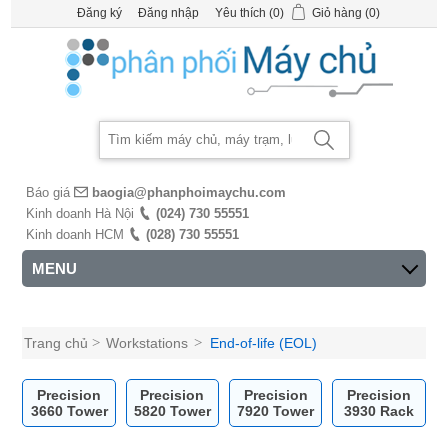
Đăng ký
Đăng nhập
Yêu thích
(0)
Giỏ hàng
(0)
Báo giá
baogia@phanphoimaychu.com
Kinh doanh Hà Nội
(024) 730 55551
Kinh doanh HCM
(028) 730 55551
MENU
Trang chủ
>
Workstations
>
End-of-life (EOL)
Precision
Precision
Precision
Precision
3660 Tower
5820 Tower
7920 Tower
3930 Rack