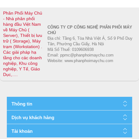
Phân Phối Máy Chủ
- Nhà phân phối
hàng đầu Việt Nam
CÔNG TY CP CÔNG NGHỆ PHÂN PHỐI MÁY
về Máy Chủ (
CHỦ
Server), Thiết bị lưu
Địa chỉ: Tầng 6, Tòa Nhà Việt Á, Số 9 Phố Duy
trữ ( Storage), Máy
Tân, Phường Cầu Giấy, Hà Nội
trạm (Workstation) .
Mã Số Thuế: 0109606938
Các giải pháp hạ
Email: ppmc@phanphoimaychu.com
tầng cho các doanh
Website: www.phanphoimaychu.com
nghiệp, Khu công
nghiệp, Y Tế, Giáo
Dục,….
Thông tin
Dịch vụ khách hàng
Tài khoản