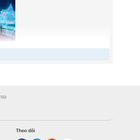
cs or up to AMD Radeon Pro or NVIDIA
 Nội
 every time.
DDR5 memory. Up to 28TB of RAID-
Theo dõi