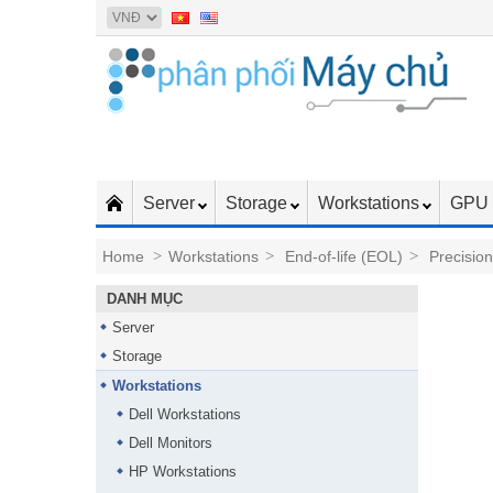
Server
Storage
Workstations
GPU 
Home
>
Workstations
>
End-of-life (EOL)
>
Precisio
DANH MỤC
Server
Storage
Workstations
Dell Workstations
Dell Monitors
HP Workstations