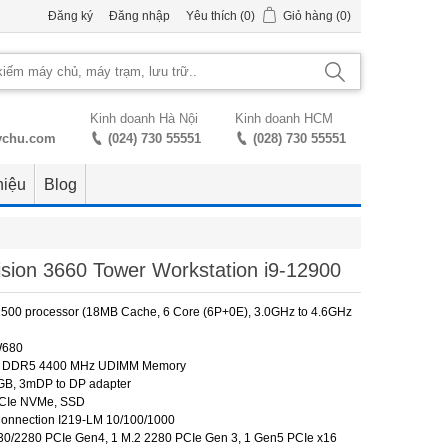
Đăng ký
Đăng nhập
Yêu thích
(0)
Giỏ hàng
(0)
Kinh doanh Hà Nội
Kinh doanh HCM
ychu.com
(024) 730 55551
(028) 730 55551
hiệu
Blog
ision 3660 Tower Workstation i9-12900
12500 processor (18MB Cache, 6 Core (6P+0E), 3.0GHz to 4.6GHz
 W680
) DDR5 4400 MHz UDIMM Memory
2GB, 3mDP to DP adapter
PCIe NVMe, SSD
 Connection I219-LM 10/100/1000
230/2280 PCIe Gen4, 1 M.2 2280 PCIe Gen 3, 1 Gen5 PCIe x16