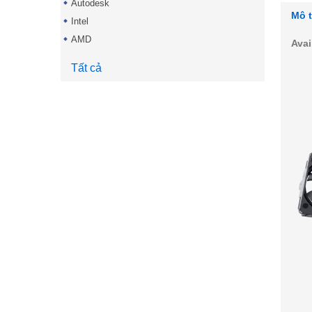
Autodesk
Mô 
Intel
AMD
Avai
Tất cả