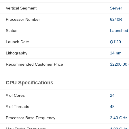
Vertical Segment
Server
Processor Number
6240R
Status
Launched
Launch Date
Q1'20
Lithography
14 nm
Recommended Customer Price
$2200.00 
CPU Specifications
# of Cores
24
# of Threads
48
Processor Base Frequency
2.40 GHz
Max Turbo Frequency
4.00 GHz