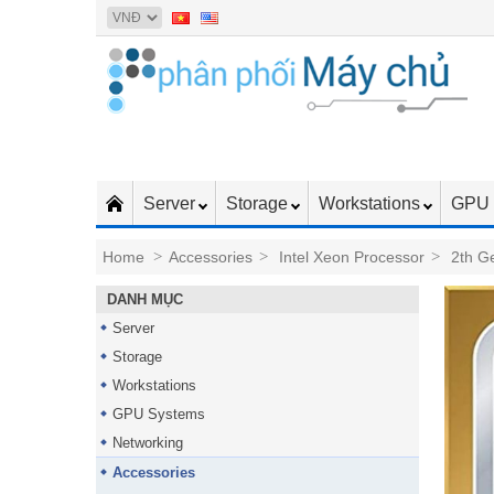
Server
Storage
Workstations
GPU 
Home
>
Accessories
>
Intel Xeon Processor
>
2th G
DANH MỤC
Server
Storage
Workstations
GPU Systems
Networking
Accessories