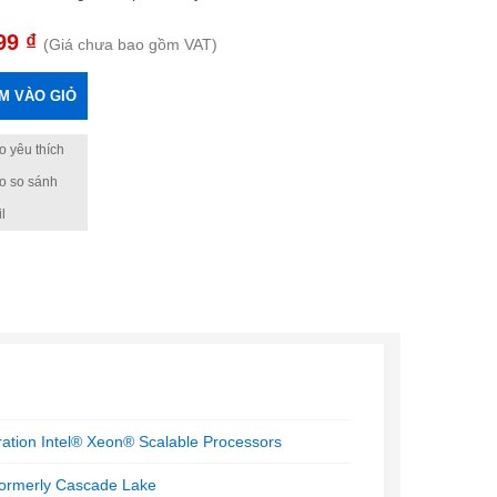
99 ₫
(Giá chưa bao gồm VAT)
M VÀO GIỎ
 yêu thích
o so sánh
l
ation Intel® Xeon® Scalable Processors
formerly Cascade Lake