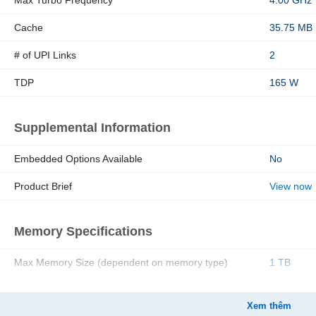
Cache
35.75 MB
# of UPI Links
2
TDP
165 W
Supplemental Information
Embedded Options Available
No
Product Brief
View now
Memory Specifications
Max Memory Size (dependent on memory type)
1 TB
Memory Types
DDR4-29
Xem thêm