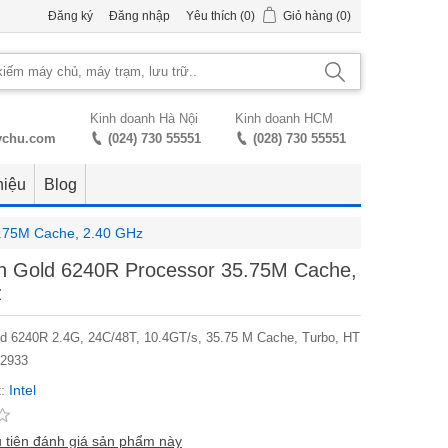
Đăng ký
Đăng nhập
Yêu thích
(0)
Giỏ hàng
(0)
Kinh doanh Hà Nội
Kinh doanh HCM
ychu.com
(024) 730 55551
(028) 730 55551
hiệu
Blog
5.75M Cache, 2.40 GHz
on Gold 6240R Processor 35.75M Cache,
z
ld 6240R 2.4G, 24C/48T, 10.4GT/s, 35.75 M Cache, Turbo, HT
-2933
:
Intel
 tiên đánh giá sản phẩm này