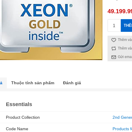
49.199.9
THÊ
Thêm vào
Thêm và
Gửi emai
tả
Thuộc tính sản phẩm
Đánh giá
Essentials
Product Collection
2nd Gener
Code Name
Products 