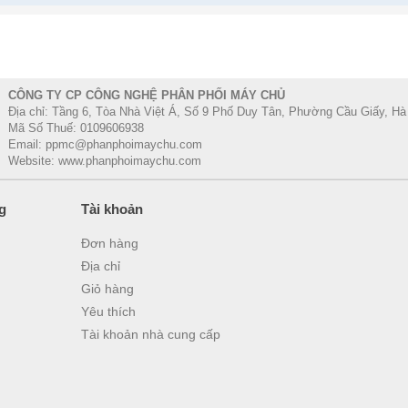
Maximum Memory Speed
2933 MHz
Max # of Memory Channels
6
ECC Memory Supported
Yes
‡
CÔNG TY CP CÔNG NGHỆ PHÂN PHỐI MÁY CHỦ
Intel® Optane™ Persistent Memory Supported
Yes
Địa chỉ: Tầng 6, Tòa Nhà Việt Á, Số 9 Phố Duy Tân, Phường Cầu Giấy, Hà
Mã Số Thuế: 0109606938
Email: ppmc@phanphoimaychu.com
Website: www.phanphoimaychu.com
Expansion Options
Scalability
2S
g
Tài khoản
PCI Express Revision
3.0
Đơn hàng
Địa chỉ
Max # of PCI Express Lanes
48
Giỏ hàng
Yêu thích
Package Specifications
Tài khoản nhà cung cấp
Sockets Supported
FCLGA36