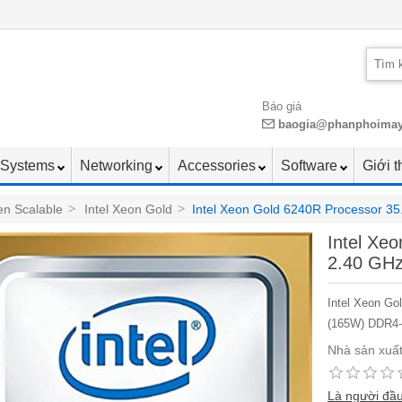
Báo giá
baogia@phanphoima
Systems
Networking
Accessories
Software
Giới t
en Scalable
>
Intel Xeon Gold
>
Intel Xeon Gold 6240R Processor 3
Intel Xe
2.40 GH
Intel Xeon Go
(165W) DDR4
Nhà sản xuất
Là người đầu