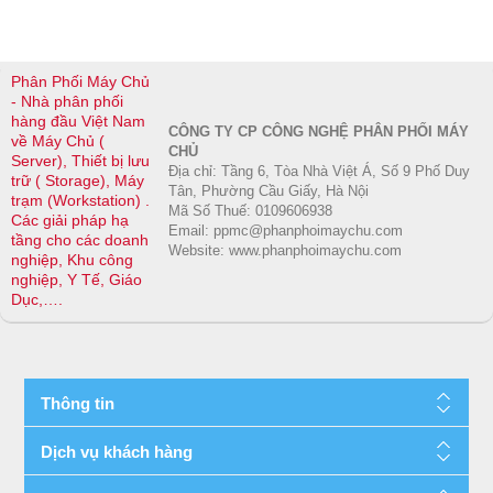
Phân Phối Máy Chủ
- Nhà phân phối
hàng đầu Việt Nam
CÔNG TY CP CÔNG NGHỆ PHÂN PHỐI MÁY
về Máy Chủ (
CHỦ
Server), Thiết bị lưu
Địa chỉ: Tầng 6, Tòa Nhà Việt Á, Số 9 Phố Duy
trữ ( Storage), Máy
Tân, Phường Cầu Giấy, Hà Nội
trạm (Workstation) .
Mã Số Thuế: 0109606938
Các giải pháp hạ
Email: ppmc@phanphoimaychu.com
tầng cho các doanh
Website: www.phanphoimaychu.com
nghiệp, Khu công
nghiệp, Y Tế, Giáo
Dục,….
Thông tin
Dịch vụ khách hàng