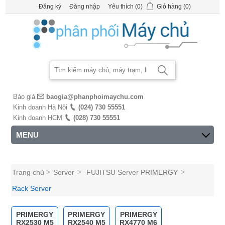
Đăng ký
Đăng nhập
Yêu thích
(0)
Giỏ hàng
(0)
Báo giá
baogia@phanphoimaychu.com
Kinh doanh Hà Nội
(024) 730 55551
Kinh doanh HCM
(028) 730 55551
MENU
Trang chủ
>
Server
>
FUJITSU Server PRIMERGY
>
Rack Server
PRIMERGY
PRIMERGY
PRIMERGY
RX2530 M5
RX2540 M5
RX4770 M6