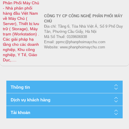
Phân Phối Máy Chủ
- Nhà phân phối
hàng đầu Việt Nam
CÔNG TY CP CÔNG NGHỆ PHÂN PHỐI MÁY
về Máy Chủ (
CHỦ
Server), Thiết bị lưu
Địa chỉ: Tầng 6, Tòa Nhà Việt Á, Số 9 Phố Duy
trữ ( Storage), Máy
Tân, Phường Cầu Giấy, Hà Nội
trạm (Workstation) .
Mã Số Thuế: 0109606938
Các giải pháp hạ
Email: ppmc@phanphoimaychu.com
tầng cho các doanh
Website: www.phanphoimaychu.com
nghiệp, Khu công
nghiệp, Y Tế, Giáo
Dục,….
Thông tin
Dịch vụ khách hàng
Tài khoản