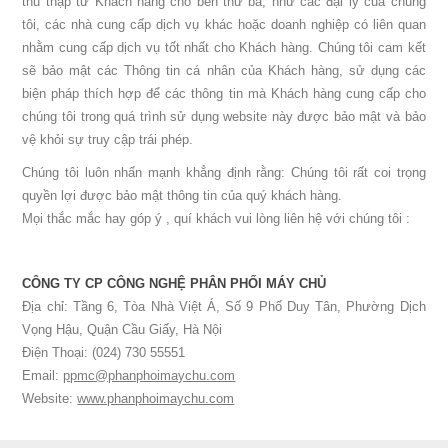
thu thập từ Khách hàng cho bên thứ ba, như các đại lý của chúng
tôi, các nhà cung cấp dịch vụ khác hoặc doanh nghiệp có liên quan
nhằm cung cấp dịch vụ tốt nhất cho Khách hàng. Chúng tôi cam kết
sẽ bảo mật các Thông tin cá nhân của Khách hàng, sử dụng các
biện pháp thích hợp để các thông tin mà Khách hàng cung cấp cho
chúng tôi trong quá trình sử dụng website này được bảo mật và bảo
vệ khỏi sự truy cập trái phép.
Chúng tôi luôn nhấn mạnh khẳng định rằng: Chúng tôi rất coi trọng
quyền lợi được bảo mật thông tin của quý khách hàng.
Mọi thắc mắc hay góp ý , quí khách vui lòng liên hệ với chúng tôi :
CÔNG TY CP CÔNG NGHỆ PHÂN PHỐI MÁY CHỦ
Địa chỉ: Tầng 6, Tòa Nhà Việt Á, Số 9 Phố Duy Tân, Phường Dịch
Vọng Hậu, Quận Cầu Giấy, Hà Nội
Điện Thoại: (024) 730 55551
Email:
ppmc@phanphoimaychu.com
Website:
www.phanphoimaychu.com