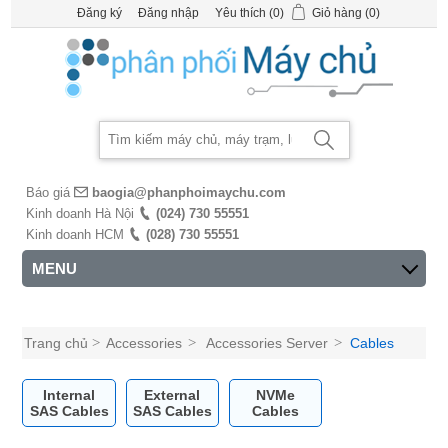
Đăng ký
Đăng nhập
Yêu thích
(0)
Giỏ hàng
(0)
Báo giá
baogia@phanphoimaychu.com
Kinh doanh Hà Nội
(024) 730 55551
Kinh doanh HCM
(028) 730 55551
MENU
Trang chủ
>
Accessories
>
Accessories Server
>
Cables
Internal
External
NVMe
SAS Cables
SAS Cables
Cables