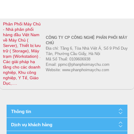
Phân Phối Máy Chủ
- Nhà phân phối
hàng đầu Việt Nam
CÔNG TY CP CÔNG NGHỆ PHÂN PHỐI MÁY
về Máy Chủ (
CHỦ
Server), Thiết bị lưu
Địa chỉ: Tầng 6, Tòa Nhà Việt Á, Số 9 Phố Duy
trữ ( Storage), Máy
Tân, Phường Cầu Giấy, Hà Nội
trạm (Workstation) .
Mã Số Thuế: 0109606938
Các giải pháp hạ
Email: ppmc@phanphoimaychu.com
tầng cho các doanh
Website: www.phanphoimaychu.com
nghiệp, Khu công
nghiệp, Y Tế, Giáo
Dục,….
Thông tin
Dịch vụ khách hàng