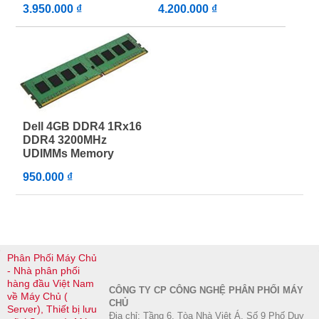
3.950.000 ₫
4.200.000 ₫
Dell 4GB DDR4 1Rx16
DDR4 3200MHz
UDIMMs Memory
950.000 ₫
Phân Phối Máy Chủ
- Nhà phân phối
hàng đầu Việt Nam
CÔNG TY CP CÔNG NGHỆ PHÂN PHỐI MÁY
về Máy Chủ (
CHỦ
Server), Thiết bị lưu
Địa chỉ: Tầng 6, Tòa Nhà Việt Á, Số 9 Phố Duy