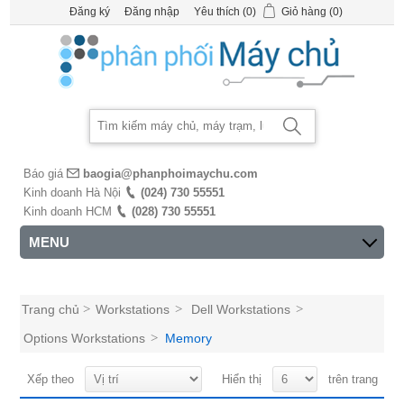
Đăng ký
Đăng nhập
Yêu thích
(0)
Giỏ hàng
(0)
Báo giá
baogia@phanphoimaychu.com
Kinh doanh Hà Nội
(024) 730 55551
Kinh doanh HCM
(028) 730 55551
MENU
Trang chủ
>
Workstations
>
Dell Workstations
>
Options Workstations
>
Memory
Xếp theo
Hiển thị
trên trang