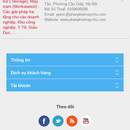
trữ ( Storage), Máy
Tân, Phường Cầu Giấy, Hà Nội
trạm (Workstation) .
Mã Số Thuế: 0109606938
Các giải pháp hạ
Email: ppmc@phanphoimaychu.com
tầng cho các doanh
Website: www.phanphoimaychu.com
nghiệp, Khu công
nghiệp, Y Tế, Giáo
Dục,….
Thông tin
Dịch vụ khách hàng
Tài khoản
Theo dõi