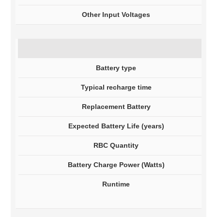
Other Input Voltages
2
Battery type
L
Typical recharge time
3
Replacement Battery
A
Expected Battery Life (years)
3
RBC Quantity
1
Battery Charge Power (Watts)
1
Runtime
V
V