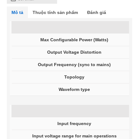
Mô tả
Thuộc tính sản phẩm
Đánh giá
Max Configurable Power (Watts)
2
Output Voltage Distortion
L
Output Frequency (sync to mains)
5
Topology
L
Waveform type
S
Input frequency
4
Input voltage range for main operations
1