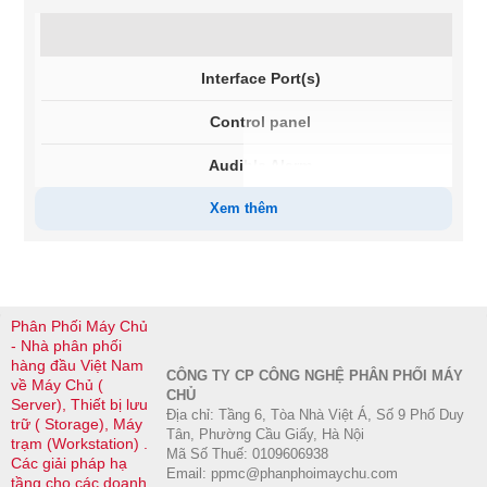
Interface Port(s)
U
Control panel
M
Audible Alarm
A
Xem thêm
Surge energy rating
3
Phân Phối Máy Chủ
Filtering
F
- Nhà phân phối
hàng đầu Việt Nam
CÔNG TY CP CÔNG NGHỆ PHÂN PHỐI MÁY
về Máy Chủ (
CHỦ
Server), Thiết bị lưu
Địa chỉ: Tầng 6, Tòa Nhà Việt Á, Số 9 Phố Duy
trữ ( Storage), Máy
Tân, Phường Cầu Giấy, Hà Nội
trạm (Workstation) .
Maximum Height
4
Mã Số Thuế: 0109606938
Các giải pháp hạ
Email: ppmc@phanphoimaychu.com
tầng cho các doanh