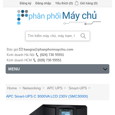
Đăng ký
Đăng nhập
Yêu thích
(0)
Giỏ hàng
(0)
Báo giá
baogia@phanphoimaychu.com
Kinh doanh Hà Nội
(024) 730 55551
Kinh doanh HCM
(028) 730 55551
MENU
Home
>
Networking
>
APC UPS
>
Smart-UPS
>
APC Smart-UPS C 3000VA LCD 230V (SMC3000I)