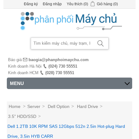
Đăng ký
Đăng nhập
Yêu thích
(0)
Giỏ hàng
(0)
Báo giá
baogia@phanphoimaychu.com
Kinh doanh Hà Nội
(024) 730 55551
Kinh doanh HCM
(028) 730 55551
MENU
Home
>
Server
>
Dell Option
>
Hard Drive
>
3.5" HDD/SSD
>
Dell 1.2TB 10K RPM SAS 12Gbps 512n 2.5in Hot-plug Hard
Drive, 3.5in HYB CARR