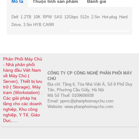
Mô tả
Thuộc tính sản phẩm
Đánh giá
Dell 1.2TB 10K RPM SAS 12Gbps 512n 2.5in Hot-plug Hard
Drive, 3.5in HYB CARR
Phân Phối Máy Chủ
- Nhà phân phối
hàng đầu Việt Nam
CÔNG TY CP CÔNG NGHỆ PHÂN PHỐI MÁY
về Máy Chủ (
CHỦ
Server), Thiết bị lưu
Địa chỉ: Tầng 6, Tòa Nhà Việt Á, Số 9 Phố Duy
trữ ( Storage), Máy
Tân, Phường Cầu Giấy, Hà Nội
trạm (Workstation) .
Mã Số Thuế: 0109606938
Các giải pháp hạ
Email: ppmc@phanphoimaychu.com
tầng cho các doanh
Website: www.phanphoimaychu.com
nghiệp, Khu công
nghiệp, Y Tế, Giáo
Dục,….