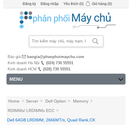
Đăng ký
Đăng nhập
Yêu thích
(0)
Giỏ hàng
(0)
Báo giá
baogia@phanphoimaychu.com
Kinh doanh Hà Nội
(024) 730 55551
Kinh doanh HCM
(028) 730 55551
MENU
Home
>
Server
>
Dell Option
>
Memory
>
RDIMMs/ LRDIMMs ECC
>
Dell 64GB LRDIMM, 2666MT/s, Quad Rank,CK