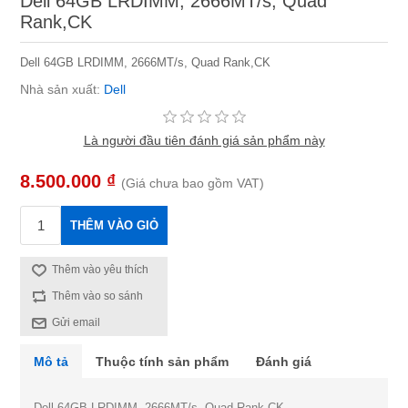
Dell 64GB LRDIMM, 2666MT/s, Quad
Rank,CK
Dell 64GB LRDIMM, 2666MT/s, Quad Rank,CK
Nhà sản xuất:
Dell
Là người đầu tiên đánh giá sản phẩm này
8.500.000 ₫
(Giá chưa bao gồm VAT)
THÊM VÀO GIỎ
Thêm vào yêu thích
Thêm vào so sánh
Gửi email
Mô tả
Thuộc tính sản phẩm
Đánh giá
Dell 64GB LRDIMM, 2666MT/s, Quad Rank,CK