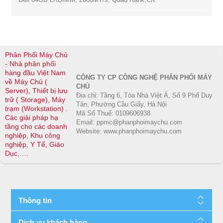
Phân Phối Máy Chủ
- Nhà phân phối
hàng đầu Việt Nam
CÔNG TY CP CÔNG NGHỆ PHÂN PHỐI MÁY
về Máy Chủ (
CHỦ
Server), Thiết bị lưu
Địa chỉ: Tầng 6, Tòa Nhà Việt Á, Số 9 Phố Duy
trữ ( Storage), Máy
Tân, Phường Cầu Giấy, Hà Nội
trạm (Workstation) .
Mã Số Thuế: 0109606938
Các giải pháp hạ
Email: ppmc@phanphoimaychu.com
tầng cho các doanh
Website: www.phanphoimaychu.com
nghiệp, Khu công
nghiệp, Y Tế, Giáo
Dục,….
Thông tin
Dịch vụ khách hàng