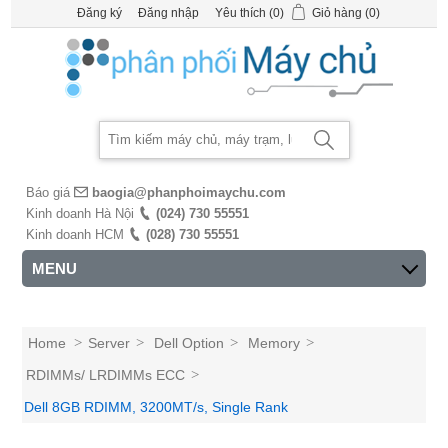
Đăng ký
Đăng nhập
Yêu thích
(0)
Giỏ hàng
(0)
Báo giá
baogia@phanphoimaychu.com
Kinh doanh Hà Nội
(024) 730 55551
Kinh doanh HCM
(028) 730 55551
MENU
Home
>
Server
>
Dell Option
>
Memory
>
RDIMMs/ LRDIMMs ECC
>
Dell 8GB RDIMM, 3200MT/s, Single Rank