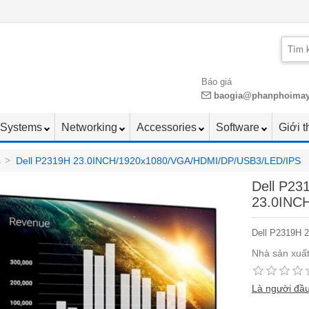
Báo giá
baogia@phanphoima
Systems
Networking
Accessories
Software
Giới t
s
>
Dell P2319H 23.0INCH/1920x1080/VGA/HDMI/DP/USB3/LED/IPS
Dell P23
23.0INC
Dell P2319H
Nhà sản xuất
Là người đầu