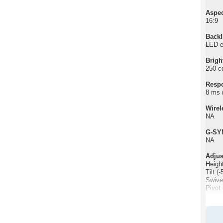
Aspec
16:9
Backl
LED e
Brigh
250 cd
Resp
8 ms (
Wirel
NA
G-SY
NA
Adjus
Heigh
Tilt (-
Swivel
Pivot 
PbP /
No