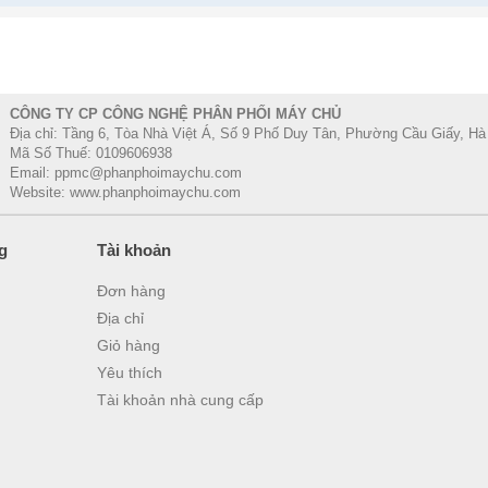
 Chain Availability
Display Manager Compatibility
CÔNG TY CP CÔNG NGHỆ PHÂN PHỐI MÁY CHỦ
te Asset Management
via Dell Command Monitor
Địa chỉ: Tầng 6, Tòa Nhà Việt Á, Số 9 Phố Duy Tân, Phường Cầu Giấy, Hà
Mã Số Thuế: 0109606938
fications - Service / Support Details
Email: ppmc@phanphoimaychu.com
r Advanced Exchange Service and Premium Panel Exchange
Website: www.phanphoimaychu.com
 Support
 Gamut (typical): 72% (CIE 1931)
g
Tài khoản
Depth: 16.7 million
 Calibration SDK SW
Đơn hàng
Địa chỉ
 Calibration with X-rite colorimeter
Giỏ hàng
Yêu thích
-in Devices
Tài khoản nhà cung cấp
.0 super-Speed Hub (with 1 x USB 3.0 upstream port, 2 x USB 3.0 downstre
ity
ty lock slot (cable lock sold separately)