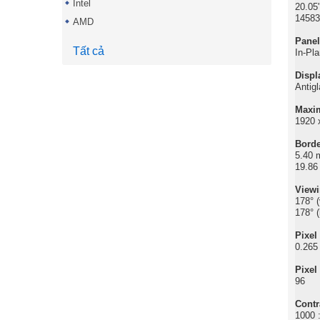
Intel
20.05
14583
AMD
Panel
Tất cả
In-Pl
Displ
Antig
Maxim
1920 
Borde
5.40 
19.86
Viewi
178° (
178° (
Pixel
0.265
Pixel
96
Contr
1000 :