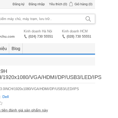
Đăng ký
Đăng nhập
Yêu thích
(0)
Giỏ hàng
(0)
Kinh doanh Hà Nội
Kinh doanh HCM
ychu.com
(024) 730 55551
(028) 730 55551
hiệu
Blog
19H
H/1920x1080/VGA/HDMI/DP/USB3/LED/IPS
 23.0INCH/1920x1080/VGA/HDMI/DP/USB3/LED/IPS
:
Dell
 tiên đánh giá sản phẩm này