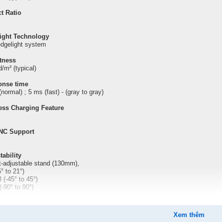
t Ratio
ight Technology
dgelight system
tness
/m² (typical)
onse time
normal) ; 5 ms (fast) - (gray to gray)
ess Charging Feature
NC Support
tability
t-adjustable stand (130mm),
5° to 21°)
 (-45° to 45°)
(-90° to 90°)
 PiP
Xem thêm