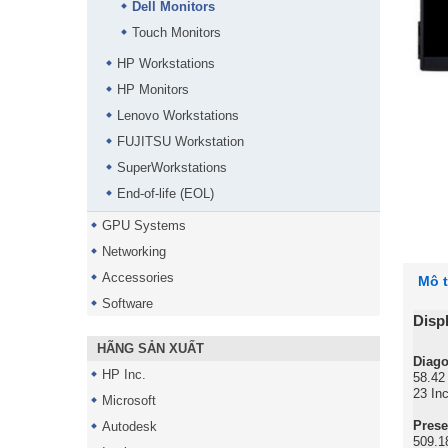
Dell Monitors
Touch Monitors
HP Workstations
HP Monitors
Lenovo Workstations
FUJITSU Workstation
SuperWorkstations
End-of-life (EOL)
GPU Systems
Networking
Accessories
Mô 
Software
Disp
HÃNG SẢN XUẤT
Diago
HP Inc.
58.42
23 In
Microsoft
Prese
Autodesk
509.1