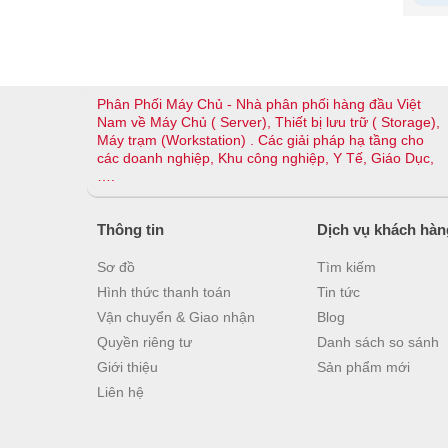
Daisy
No
Dell 
Yes
Phân Phối Máy Chủ - Nhà phân phối hàng đầu Việt
Remo
Yes, 
Nam về Máy Chủ ( Server), Thiết bị lưu trữ ( Storage),
Máy trạm (Workstation) . Các giải pháp hạ tầng cho
Speci
các doanh nghiệp, Khu công nghiệp, Y Tế, Giáo Dục,
3-Yea
….
Color
Color
Thông tin
Dịch vụ khách hàn
Color 
Color
Sơ đồ
Tìm kiếm
No
Hình thức thanh toán
Tin tức
Color
Vận chuyển & Giao nhận
Blog
No
Quyền riêng tư
Danh sách so sánh
Built
Giới thiệu
Sản phẩm mới
USB 3
Liên hệ
Secur
Securi