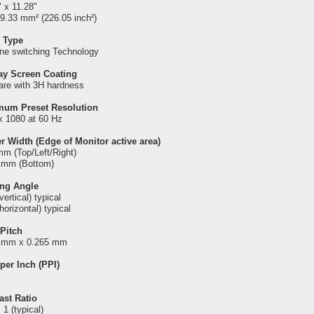
" x 11.28"
9.33 mm² (226.05 inch²)
 Type
ane switching Technology
ay Screen Coating
lare with 3H hardness
um Preset Resolution
x 1080 at 60 Hz
r Width (Edge of Monitor active area)
mm (Top/Left/Right)
 mm (Bottom)
ng Angle
vertical) typical
horizontal) typical
 Pitch
 mm x 0.265 mm
 per Inch (PPI)
ast Ratio
 1 (typical)