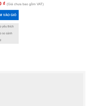
0 ₫
(Giá chưa bao gồm VAT)
M VÀO GIỎ
 yêu thích
o so sánh
l