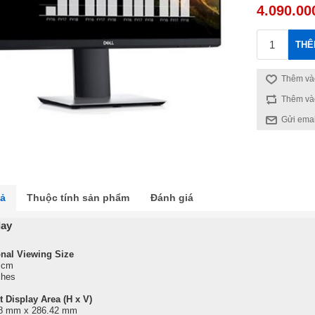
4.090.00
THÊ
Thêm vào
Thêm và
Gửi emai
tả
Thuộc tính sản phẩm
Đánh giá
lay
nal Viewing Size
 cm
ches
t Display Area (H x V)
8 mm x 286.42 mm