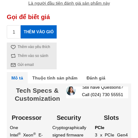
Là người đầu tiên đánh giá sản phẩm này
Gọi để biết giá
THÊM VÀO GIỎ
Thêm vào yêu thích
Thêm vào so sánh
Gửi email
Mô tả
Thuộc tính sản phẩm
Đánh giá
Still have Questions?
Tech Specs &
Call (024) 730 55551
Customization
Processor
Security
Slots
One
Cryptographically
PCIe
®
®
Intel
Xeon
E-
signed firmware
3 x PCIe Gen4