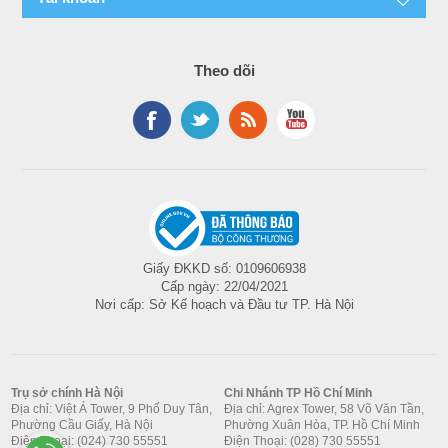
®
VMware
vCenter
Storage
Choose Dell
and vRealize
ProSupport Plus
Front Bays
Operations
Theo dõi
for critical
Up to 4 x 3.5-
Manager
systems or Dell
inch SAS/SATA
ProSupport for
(HDD/SSD) max
OpenManage
premium
64 TB
connections
hardware and
Up to 8 x 2.5-
IBM
software support
inch SAS/SATA
®
Tivoli
Netcool/OMNIbus
for your
(HDD/SSD) max
IBM
PowerEdge
128 TB
®
Tivoli
Network
Giấy ĐKKD số: 0109606938
solution.
Manager IP
Cấp ngày: 22/04/2021
Storage
Consulting and
Nơi cấp: Sở Kế hoạch và Đầu tư TP. Hà Nội
Edition
Controllers
deployment
Micro
offerings are
Internal
®
Focus
Operations
also available.
Controllers
Manager
Contact your
Trụ sở chính Hà Nội
Chi Nhánh TP Hồ Chí Minh
PERC H345,
®
Nagios
Core
Địa chỉ: Việt Á Tower, 9 Phố Duy Tân,
Địa chỉ: Agrex Tower, 58 Võ Văn Tần,
Dell
PERC H755,
Phường Cầu Giấy, Hà Nội
®
Phường Xuân Hòa, TP. Hồ Chí Minh
Nagios
XI
representative
Điện Thoại: (024) 730 55551
Điện Thoại: (028) 730 55551
HBA355i, PERC