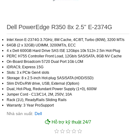
Dell PowerEdge R350 8x 2.5" E-2374G
Intel Xeon E-2374G 3.7GHz, 8M Cache, 4C/8T, Turbo (80W), 3200 MT/s
64GB (2 x 32GB) UDIMM, 3200MT/s, ECC
4 x Dell 600GB Hard Drive SAS ISE 12Gbps 10k 512n 2.5in Hot-Plug
PERC H755 Controller Front Load, 12Gb/s SAS/SATA, 8GB NV Cache
On-Board Broadcom 5720 Dual Port 1Gb LOM
iDRAC9, Express 15G
Slots: 3 x PCIe Gen4 slots
Storage: 8 x 2.5-inch Hot-plug SAS/SATA (HDD/SSD)
Slim DVD±RW drive, USB, External (Option)
Dual, Hot-Plug, Redundant Power Supply (1+0), 600W
Jumper Cord - C13/C14, 2M, 250V, 10A
Rack (1U), ReadyRails Sliding Rails
Warranty: 3 Year ProSupport
Nhà sản xuất:
Dell
Hỗ trợ kỹ thuật 24/7