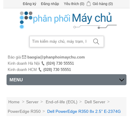
Đăng ký
Đăng nhập
Yêu thích
(0)
Giỏ hàng
(0)
Báo giá
baogia@phanphoimaychu.com
Kinh doanh Hà Nội
(024) 730 55551
Kinh doanh HCM
(028) 730 55551
MENU
Home
>
Server
>
End-of-life (EOL)
>
Dell Server
>
PowerEdge R350
>
Dell PowerEdge R350 8x 2.5" E-2374G