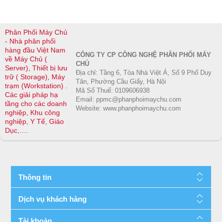
Mobility
Note: For
sliding rails with
OpenManage
Pentium
optional cable
Mobile
Phân Phối Máy Chủ
processor,
management
- Nhà phân phối
maximum
arm (CMA) and
hàng đầu Việt Nam
Tools
CÔNG TY CP CÔNG NGHỆ PHÂN PHỐI MÁY
memory speed
strain relief bar
về Máy Chủ (
CHỦ
iDRAC RESTful
Server), Thiết bị lưu
supported is
(SRB) for 4-post
Địa chỉ: Tầng 6, Tòa Nhà Việt Á, Số 9 Phố Duy
trữ ( Storage), Máy
API with Redfish
2666 MT/s
Tân, Phường Cầu Giấy, Hà Nội
racks.
trạm (Workstation) .
IPMI
Mã Số Thuế: 0109606938
Combo (Drop-
Các giải pháp hạ
Email: ppmc@phanphoimaychu.com
RACADM CLI
tầng cho các doanh
Memory Type
in/Slide-in) rails
Website: www.phanphoimaychu.com
nghiệp, Khu công
System Update
UDIMM
with optional
nghiệp, Y Tế, Giáo
Utility
CMA and SRB
Dục,….
Update Catalogs
Memory
for 4-post racks.
Module Slots
ReadyRails™
OpenManage
4 DDR4 DIMM
static rails for 4-
Integrations
slot
Thông tin
post and 2-post
®
BMC
Truesight
racks.
®
Microsoft
System
Dịch vụ khách hàng
Maximum RAM
Center
Recommende
UDIMM 128 GB
®
®
Support
RedHat
Ansible
Modules
Tài khoản