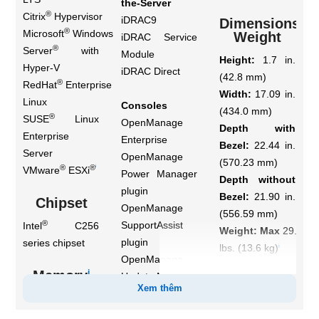
the-Server
®
Citrix
Hypervisor
iDRAC9
Dimensions &
®
Microsoft
Windows
Weight
iDRAC Service
®
Server
with
Module
Height:
1.7 in.
Hyper-V
iDRAC Direct
(42.8 mm)
®
RedHat
Enterprise
Width:
17.09 in.
Linux
Consoles
(434.0 mm)
®
SUSE
Linux
OpenManage
Depth with
Enterprise
Enterprise
Bezel:
22.44 in.
Server
OpenManage
(570.23 mm)
®
®
i
VMware
ESXi
Power Manager
Depth without
plugin
Bezel:
21.90 in.
Chipset
OpenManage
(556.59 mm)
®
SupportAssist
Intel
C256
Weight: Max
29.98
plugin
series chipset
i
lbs. (13.6 kg)
OpenManage
i
Memory
Update Manager
Rack
Xem thêm
Support
plugin
DIMM Speed
Up to 3200 MT/s
ReadyRails™ II