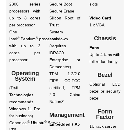
2300 series
Secure Boot
slots
processors with
Secure Erase
up to 8 cores
Silicon Root of
Video Card
per processor
Trust
1 x VGA
One
System
Chassis
®
®
Intel
Pentium
processor
Lockdown
with up to 2
(requires
Fans
cores per
iDRAC9
Up to 4 fans with
processor
Enterprise or
full redundancy
Datacenter)
Operating
TPM 1.2/2.0
Bezel
System
FIPS, CC-TCG
Optional LCD
certified, TPM
(Dell
bezel or security
2.0 China
Technologies
bezel
NationZ
recommends
Windows 11 Pro
Form
Management
for business)
Factor
®
®
Canonical
Ubuntu
Server
Embedded / At-
1U rack server
LTS