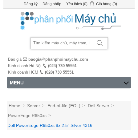
Đăng ký
Đăng nhập
Yêu thích
(0)
Giỏ hàng
(0)
Báo giá
baogia@phanphoimaychu.com
Kinh doanh Hà Nội
(024) 730 55551
Kinh doanh HCM
(028) 730 55551
MENU
Home
>
Server
>
End-of-life (EOL)
>
Dell Server
>
PowerEdge R650xs
>
Dell PowerEdge R650xs 8x 2.5" Silver 4316