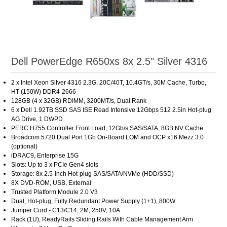
Dell PowerEdge R650xs 8x 2.5" Silver 4316
2 x Intel Xeon Silver 4316 2.3G, 20C/40T, 10.4GT/s, 30M Cache, Turbo,
HT (150W) DDR4-2666
128GB (4 x 32GB) RDIMM, 3200MT/s, Dual Rank
6 x Dell 1.92TB SSD SAS ISE Read Intensive 12Gbps 512 2.5in Hot-plug
AG Drive, 1 DWPD
PERC H755 Controller Front Load, 12Gb/s SAS/SATA, 8GB NV Cache
Broadcom 5720 Dual Port 1Gb On-Board LOM and OCP x16 Mezz 3.0
(optional)
iDRAC9, Enterprise 15G
Slots: Up to 3 x PCIe Gen4 slots
Storage: 8x 2.5-inch Hot-plug SAS/SATA/NVMe (HDD/SSD)
8X DVD-ROM, USB, External
Trusted Platform Module 2.0 V3
Dual, Hot-plug, Fully Redundant Power Supply (1+1), 800W
Jumper Cord - C13/C14, 2M, 250V, 10A
Rack (1U), ReadyRails Sliding Rails With Cable Management Arm