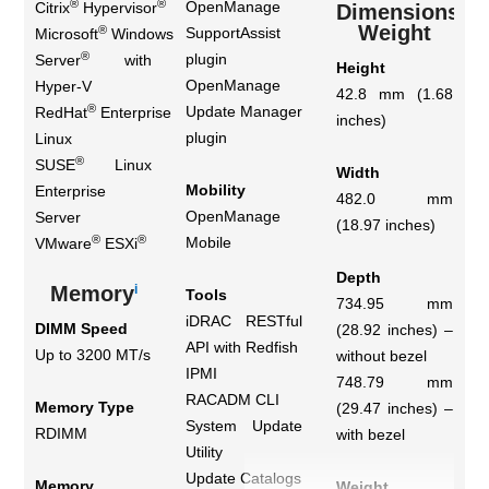
®
®
OpenManage
Citrix
Hypervisor
Dimensions &
Weight
®
SupportAssist
Microsoft
Windows
®
plugin
Server
with
Height
OpenManage
Hyper-V
42.8 mm (1.68
®
Update Manager
RedHat
Enterprise
inches)
plugin
Linux
®
SUSE
Linux
Width
Mobility
Enterprise
482.0 mm
OpenManage
Server
(18.97 inches)
®
®
Mobile
VMware
ESXi
Depth
i
Memory
Tools
734.95 mm
iDRAC RESTful
DIMM Speed
(28.92 inches) –
API with Redfish
Up to 3200 MT/s
without bezel
IPMI
748.79 mm
RACADM CLI
Memory Type
(29.47 inches) –
System Update
RDIMM
with bezel
Utility
Update Catalogs
Memory
Weight