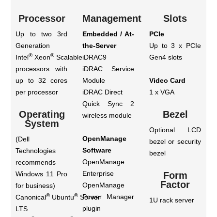
Processor
Management
Slots
Up to two 3rd
Embedded / At-
PCIe
Generation
the-Server
Up to 3 x PCIe
®
®
Intel
Xeon
Scalable
iDRAC9
Gen4 slots
processors with
iDRAC Service
up to 32 cores
Module
Video Card
per processor
iDRAC Direct
1 x VGA
Quick Sync 2
Operating
Bezel
wireless module
System
Optional LCD
OpenManage
(Dell
bezel or security
Software
Technologies
bezel
OpenManage
recommends
Enterprise
Windows 11 Pro
Form
Factor
OpenManage
for business)
®
®
Power Manager
Canonical
Ubuntu
Server
1U rack server
plugin
LTS