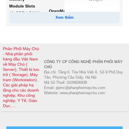
Module Slots
Max 18.62 kg
OpenManage
16 DDR4 DIMM
(41.05 lbs.)
Xem thêm
Integrations
slots
®
BMC
Truesight
Rack
®
Support
Microsoft
System
Maximum RAM
Center
RDIMM 1 TB
ReadyRails II
®
®
RedHat
Ansible
Modules
sliding rails with
Phân Phối Máy Chủ
®
VMware
vCenter
Storage
- Nhà phân phối
optional cable
hàng đầu Việt Nam
and vRealize
CÔNG TY CP CÔNG NGHỆ PHÂN PHỐI MÁY
management
Front Bays
về Máy Chủ (
Operations
CHỦ
arm (CMA) and
Server), Thiết bị lưu
0 drive bay
Địa chỉ: Tầng 6, Tòa Nhà Việt Á, Số 9 Phố Duy
Manager
trữ ( Storage), Máy
strain relief bar
Up to 4 x 3.5-
Tân, Phường Cầu Giấy, Hà Nội
trạm (Workstation) .
Mã Số Thuế: 0109606938
(SRB) for 4-post
inch SAS/SATA
Các giải pháp hạ
OpenManage
Email: ppmc@phanphoimaychu.com
racks.
tầng cho các doanh
(HDD/SSD) max
Website: www.phanphoimaychu.com
Connections
nghiệp, Khu công
Combo (Drop-
64 TB
nghiệp, Y Tế, Giáo
IBM
in/Slide-in) rails
Up to 8 x 2.5-
Dục,….
®
Tivoli
Netcool/OMNIbus
with optional
inch
IBM
CMA and SRB
SAS/SATA/NVMe
®
Tivoli
Network
for 4-post racks.
(HDD/SSD) max
Manager IP