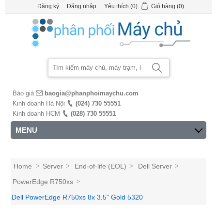
Đăng ký
Đăng nhập
Yêu thích
(0)
Giỏ hàng
(0)
Báo giá
baogia@phanphoimaychu.com
Kinh doanh Hà Nội
(024) 730 55551
Kinh doanh HCM
(028) 730 55551
MENU
Home
>
Server
>
End-of-life (EOL)
>
Dell Server
>
PowerEdge R750xs
>
Dell PowerEdge R750xs 8x 3.5" Gold 5320