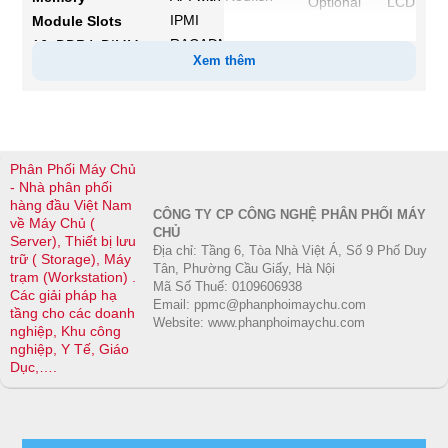
Optional LCD
IPMI
Module Slots
bezel or security
RACADM CLI
16 DDR4 DIMM
bezel
Xem thêm
System Update
slots
Utility
Form
Factor
Update Catalogs
Maximum RAM
RDIMM 1 TB
2U rack server
OpenManage
Phân Phối Máy Chủ
Storage
- Nhà phân phối
Software
Dimensions &
hàng đầu Việt Nam
Weight
OpenManage
CÔNG TY CP CÔNG NGHỆ PHÂN PHỐI MÁY
Front Bays
về Máy Chủ (
CHỦ
Enterprise
Server), Thiết bị lưu
0 drive bay
Height
Địa chỉ: Tầng 6, Tòa Nhà Việt Á, Số 9 Phố Duy
trữ ( Storage), Máy
OpenManage
Up to 8 x 3.5-
86.8 mm (3.41
Tân, Phường Cầu Giấy, Hà Nội
trạm (Workstation) .
Power Manager
Mã Số Thuế: 0109606938
inch SAS/SATA
inches)
Các giải pháp hạ
Email: ppmc@phanphoimaychu.com
plugin
tầng cho các doanh
(HDD/SSD) max
Website: www.phanphoimaychu.com
nghiệp, Khu công
OpenManage
128 TB
Width
nghiệp, Y Tế, Giáo
SupportAssist
Up to 12 x 3.5-
482.0 mm
Dục,….
plugin
inch SAS/SATA
(18.97 inches)
OpenManage
(HDD/SSD) max
Update Manager
192 TB
Depth