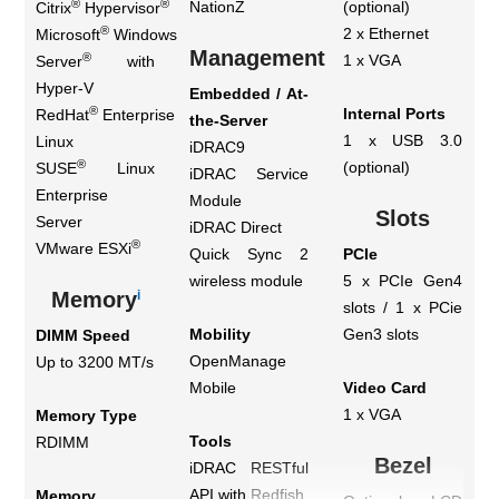
®
®
NationZ
(optional)
Citrix
Hypervisor
®
2 x Ethernet
Microsoft
Windows
Management
®
1 x VGA
Server
with
Hyper-V
Embedded / At-
®
Internal Ports
RedHat
Enterprise
the-Server
1 x USB 3.0
Linux
iDRAC9
®
(optional)
SUSE
Linux
iDRAC Service
Enterprise
Module
Slots
Server
iDRAC Direct
®
VMware ESXi
Quick Sync 2
PCIe
wireless module
5 x PCIe Gen4
i
Memory
slots / 1 x PCie
Mobility
Gen3 slots
DIMM Speed
OpenManage
Up to 3200 MT/s
Mobile
Video Card
1 x VGA
Memory Type
Tools
RDIMM
Bezel
iDRAC RESTful
API with Redfish
Memory