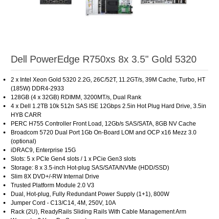
Dell PowerEdge R750xs 8x 3.5" Gold 5320
2 x Intel Xeon Gold 5320 2.2G, 26C/52T, 11.2GT/s, 39M Cache, Turbo, HT
(185W) DDR4-2933
128GB (4 x 32GB) RDIMM, 3200MT/s, Dual Rank
4 x Dell 1.2TB 10k 512n SAS ISE 12Gbps 2.5in Hot Plug Hard Drive, 3.5in
HYB CARR
PERC H755 Controller Front Load, 12Gb/s SAS/SATA, 8GB NV Cache
Broadcom 5720 Dual Port 1Gb On-Board LOM and OCP x16 Mezz 3.0
(optional)
iDRAC9, Enterprise 15G
Slots: 5 x PCIe Gen4 slots / 1 x PCie Gen3 slots
Storage: 8 x 3.5-inch Hot-plug SAS/SATA/NVMe (HDD/SSD)
Slim 8X DVD+/-RW Internal Drive
Trusted Platform Module 2.0 V3
Dual, Hot-plug, Fully Redundant Power Supply (1+1), 800W
Jumper Cord - C13/C14, 4M, 250V, 10A
Rack (2U), ReadyRails Sliding Rails With Cable Management Arm