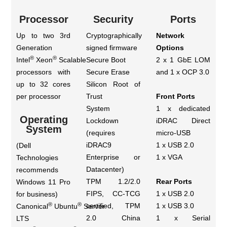
Processor
Security
Ports
Up to two 3rd
Cryptographically
Network
Generation
signed firmware
Options
®
®
Intel
Xeon
Scalable
Secure Boot
2 x 1 GbE LOM
processors with
Secure Erase
and 1 x OCP 3.0
up to 32 cores
Silicon Root of
per processor
Trust
Front Ports
System
1 x dedicated
Operating
Lockdown
iDRAC Direct
System
(requires
micro-USB
iDRAC9
1 x USB 2.0
(Dell
Enterprise or
1 x VGA
Technologies
Datacenter)
recommends
TPM 1.2/2.0
Rear Ports
Windows 11 Pro
FIPS, CC-TCG
1 x USB 2.0
for business)
®
®
certified, TPM
1 x USB 3.0
Canonical
Ubuntu
Server
2.0 China
1 x Serial
LTS