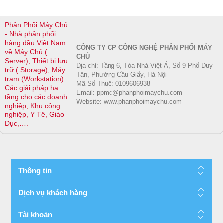
Note:
For
server
OpenManage
Pentium®
Mobile
Phân Phối Máy Chủ
processor,
Dimensions &
- Nhà phân phối
Weight
maximum
hàng đầu Việt Nam
Tools
CÔNG TY CP CÔNG NGHỆ PHÂN PHỐI MÁY
memory speed
về Máy Chủ (
Height:
14.17
CHỦ
iDRAC RESTful
Server), Thiết bị lưu
supported is
in. (360 mm)
Địa chỉ: Tầng 6, Tòa Nhà Việt Á, Số 9 Phố Duy
trữ ( Storage), Máy
API with Redfish
2666 MT/s
Tân, Phường Cầu Giấy, Hà Nội
Width:
6.88 in.
trạm (Workstation) .
RACADM CLI
Mã Số Thuế: 0109606938
Các giải pháp hạ
(175 mm)
Email: ppmc@phanphoimaychu.com
IPMI
tầng cho các doanh
Memory Type
Depth with
Website: www.phanphoimaychu.com
nghiệp, Khu công
System Update
UDIMM
Bezel:
33.48 in.
nghiệp, Y Tế, Giáo
Utility
Dục,….
(453.75 mm)
Update Catalogs
Memory
Weight:
25.74
Module Slots
i
lbs. (11.68 kg)
OpenManage
4 DDR4 DIMM
Integrations
slots
Thông tin
Rack
BMC Truesight
Support
Microsoft®
Dịch vụ khách hàng
Maximum RAM
System is
System Center
UDIMM 128 GB
optimized to fit
RedHat®
Tài khoản
into EIA-310