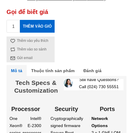
Gọi để biết giá
THÊM VÀO GIỎ
Thêm vào yêu thích
Thêm vào so sánh
Gửi email
Mô tả
Thuộc tính sản phẩm
Đánh giá
Still have Questions?
Tech Specs &
Call (024) 730 55551
Customization
Processor
Security
Ports
One Intel®
Cryptographically
Network
Xeon® E-2300
signed firmware
Options
series processor
Secure Boot
2 x 1 GbE LOM