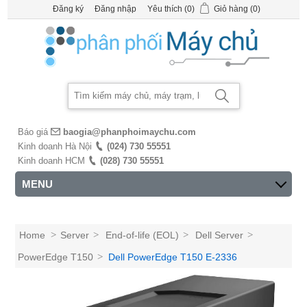
Đăng ký
Đăng nhập
Yêu thích
(0)
Giỏ hàng
(0)
Báo giá
baogia@phanphoimaychu.com
Kinh doanh Hà Nội
(024) 730 55551
Kinh doanh HCM
(028) 730 55551
MENU
Home
>
Server
>
End-of-life (EOL)
>
Dell Server
>
PowerEdge T150
>
Dell PowerEdge T150 E-2336