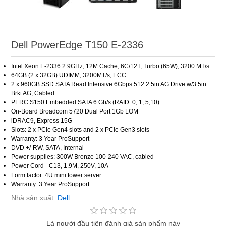
Dell PowerEdge T150 E-2336
Intel Xeon E-2336 2.9GHz, 12M Cache, 6C/12T, Turbo (65W), 3200 MT/s
64GB (2 x 32GB) UDIMM, 3200MT/s, ECC
2 x 960GB SSD SATA Read Intensive 6Gbps 512 2.5in AG Drive w/3.5in
Brkt AG, Cabled
PERC S150 Embedded SATA 6 Gb/s (RAID: 0, 1, 5,10)
On-Board Broadcom 5720 Dual Port 1Gb LOM
iDRAC9, Express 15G
Slots: 2 x PCIe Gen4 slots and 2 x PCIe Gen3 slots
Warranty: 3 Year ProSupport
DVD +/-RW, SATA, Internal
Power supplies: 300W Bronze 100-240 VAC, cabled
Power Cord - C13, 1.9M, 250V, 10A
Form factor: 4U mini tower server
Warranty: 3 Year ProSupport
Nhà sản xuất:
Dell
Là người đầu tiên đánh giá sản phẩm này