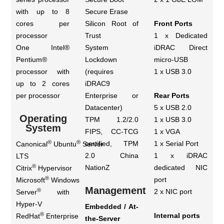
with up to 8
Secure Erase
cores per
Silicon Root of
Front Ports
processor
Trust
1 x Dedicated
One Intel®
System
iDRAC Direct
Pentium®
Lockdown
micro-USB
processor with
(requires
1 x USB 3.0
up to 2 cores
iDRAC9
per processor
Enterprise or
Rear Ports
Datacenter)
5 x USB 2.0
Operating
TPM 1.2/2.0
1 x USB 3.0
System
FIPS, CC-TCG
1 x VGA
®
®
certified, TPM
1 x Serial Port
Canonical
Ubuntu
Server
2.0 China
1 x iDRAC
LTS
®
NationZ
dedicated NIC
Citrix
Hypervisor
®
port
Microsoft
Windows
Management
®
2 x NIC port
Server
with
Hyper-V
Embedded / At-
®
Internal ports
RedHat
Enterprise
the-Server