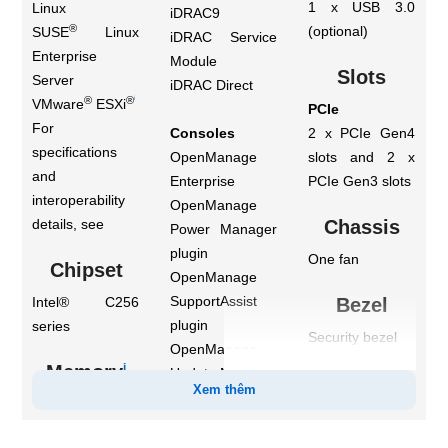
1 x USB 3.0
Linux
iDRAC9
®
(optional)
SUSE
Linux
iDRAC Service
Enterprise
Module
Slots
Server
iDRAC Direct
®
®
i
VMware
ESXi
PCIe
For
Consoles
2 x PCIe Gen4
specifications
OpenManage
slots and 2 x
and
Enterprise
PCIe Gen3 slots
interoperability
OpenManage
details, see
Chassis
Power Manager
plugin
One fan
Chipset
OpenManage
SupportAssist
Intel® C256
Bezel
plugin
series
Security bezel
OpenManage
i
Memory
Update Manager
Form
Xem thêm
plugin
Factor
DIMM Speed
Up to 3200 MT/s
4U mini tower
Mobility