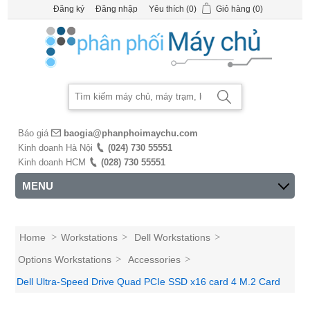
Đăng ký
Đăng nhập
Yêu thích
(0)
Giỏ hàng
(0)
Báo giá
baogia@phanphoimaychu.com
Kinh doanh Hà Nội
(024) 730 55551
Kinh doanh HCM
(028) 730 55551
MENU
Home
>
Workstations
>
Dell Workstations
>
Options Workstations
>
Accessories
>
Dell Ultra-Speed Drive Quad PCIe SSD x16 card 4 M.2 Card