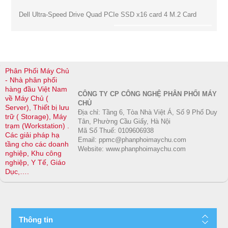
Dell Ultra-Speed Drive Quad PCIe SSD x16 card 4 M.2 Card
Phân Phối Máy Chủ
- Nhà phân phối
hàng đầu Việt Nam
CÔNG TY CP CÔNG NGHỆ PHÂN PHỐI MÁY
về Máy Chủ (
CHỦ
Server), Thiết bị lưu
Địa chỉ: Tầng 6, Tòa Nhà Việt Á, Số 9 Phố Duy
trữ ( Storage), Máy
Tân, Phường Cầu Giấy, Hà Nội
trạm (Workstation) .
Mã Số Thuế: 0109606938
Các giải pháp hạ
Email: ppmc@phanphoimaychu.com
tầng cho các doanh
Website: www.phanphoimaychu.com
nghiệp, Khu công
nghiệp, Y Tế, Giáo
Dục,….
Thông tin