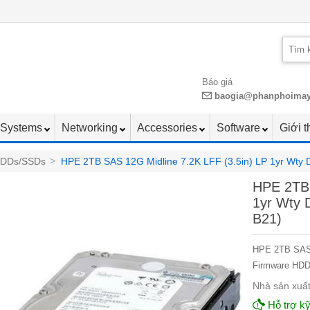
Báo giá
baogia@phanphoima
Systems
Networking
Accessories
Software
Giới t
HDDs/SSDs
>
HPE 2TB SAS 12G Midline 7.2K LFF (3.5in) LP 1yr Wty 
HPE 2TB 
1yr Wty 
B21)
HPE 2TB SAS 1
Firmware HDD
Nhà sản xuất
Hỗ trợ kỹ