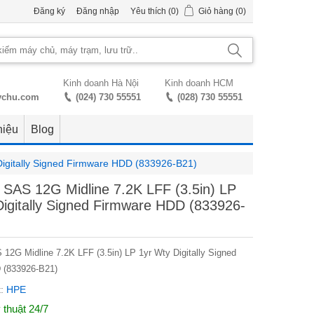
Đăng ký
Đăng nhập
Yêu thích
(0)
Giỏ hàng
(0)
Kinh doanh Hà Nội
Kinh doanh HCM
ychu.com
(024) 730 55551
(028) 730 55551
hiệu
Blog
Digitally Signed Firmware HDD (833926-B21)
SAS 12G Midline 7.2K LFF (3.5in) LP
Digitally Signed Firmware HDD (833926-
2G Midline 7.2K LFF (3.5in) LP 1yr Wty Digitally Signed
 (833926-B21)
:
HPE
 thuật 24/7