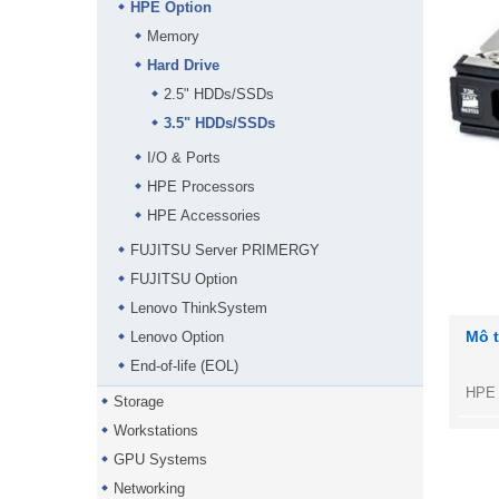
HPE Option
Memory
Hard Drive
2.5" HDDs/SSDs
3.5" HDDs/SSDs
I/O & Ports
HPE Processors
HPE Accessories
FUJITSU Server PRIMERGY
FUJITSU Option
Lenovo ThinkSystem
Mô 
Lenovo Option
End-of-life (EOL)
HPE 
Storage
Workstations
GPU Systems
Networking