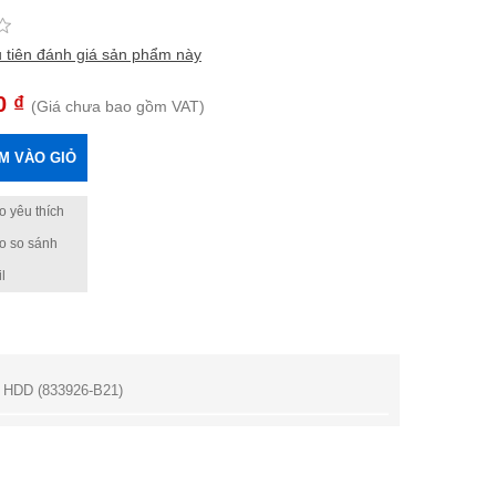
 tiên đánh giá sản phẩm này
0 ₫
(Giá chưa bao gồm VAT)
M VÀO GIỎ
 yêu thích
o so sánh
l
e HDD (833926-B21)