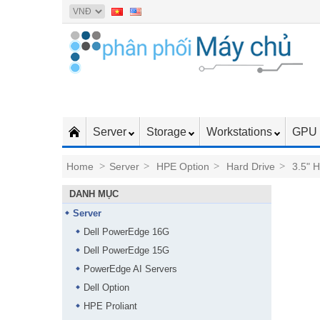
Server
Storage
Workstations
GPU 
Home
>
Server
>
HPE Option
>
Hard Drive
>
3.5" 
DANH MỤC
Server
Dell PowerEdge 16G
Dell PowerEdge 15G
PowerEdge AI Servers
Dell Option
HPE Proliant