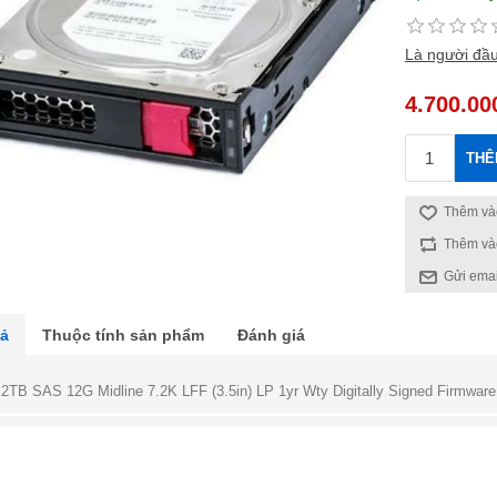
Là người đầu
4.700.00
THÊ
Thêm vào
Thêm và
Gửi emai
tả
Thuộc tính sản phẩm
Đánh giá
2TB SAS 12G Midline 7.2K LFF (3.5in) LP 1yr Wty Digitally Signed Firmwar