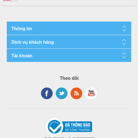
Thông tin
Dịch vụ khách hàng
Internal View 8SFF chassis – with optional
nd
2
CPU, FlexLOM, Smart array shown
Tài khoản
1.
Fan cage shown with 6
9..
(Under) Hot Plug
standard Hot-plug fans
redundant HPE
Theo dõi
(High Performance
Flexible Slot Power
temperature fans
supplies
optional)
2.
2 Processors, heatsink
10.
Connection for second
showing
(optional) riser
(Requires second
CPU)
3.
Optional HPE Smart
11.
Embedded 4x1Gbe