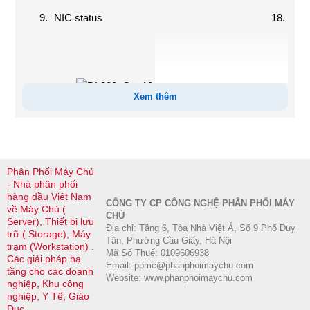
Ba
9.
NIC status
18.
Opt
Xem thêm
Front View – 8LFF chassis with Universal media
bay and optional 2SFF and optical drive shown
Phân Phối Máy Chủ
1.
UID button
6.
iLO Front Service Port
- Nhà phân phối
2.
Health LED
7.
Serial label pull tag
hàng đầu Việt Nam
CÔNG TY CP CÔNG NGHỆ PHÂN PHỐI MÁY
NIC status
8.
Optional optical drive
về Máy Chủ (
CHỦ
Server), Thiết bị lưu
3.
shown (blank as
Địa chỉ: Tầng 6, Tòa Nhà Việt Á, Số 9 Phố Duy
trữ ( Storage), Máy
standard)
Tân, Phường Cầu Giấy, Hà Nội
trạm (Workstation) .
Mã Số Thuế: 0109606938
4.
Power On/Standby
9.
Optional 2 SFF Drive
Các giải pháp hạ
Email: ppmc@phanphoimaychu.com
tầng cho các doanh
button and system
bay, 2 NVMe shown
Website: www.phanphoimaychu.com
nghiệp, Khu công
power LED button
nghiệp, Y Tế, Giáo
5.
Front display port
Dục,….