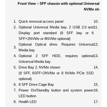
Front View – SFF chassis with optional Universal Med
NVMe shown
1.
Quick removal access panel
10.
UID
2.
Optional Universal Media bay. 2 USB 2.0 and
11.
iLO
Display port standard (8 SFF bay or 6
SFF+2NVMe or 8NVMe optional)
Optional Optical drive. Requires Universal
12.
US
3.
Media bay
4.
Optional 2 SFF HDD, requires optional
13.
Ser
Universal Media bay
5.
Drive Bay 2. NVMe shown
14.
Bo
(8 SFF, 6SFF+2NVMe or 8 NVMe PCIe SSD
optional)
6.
8 SFF Drive Cage Bay
15.
Bo
7.
Power On/Standby button and system power
16.
Bo
LED button
8.
Health LED
17.
Opt