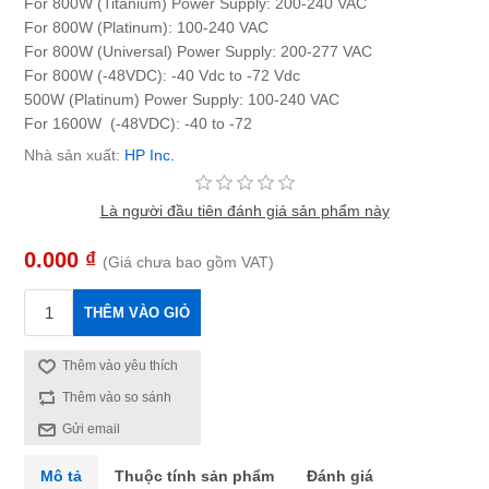
For 800W (Titanium) Power Supply: 200-240 VAC
For 800W (Platinum): 100-240 VAC
For 800W (Universal) Power Supply: 200-277 VAC
For 800W (-48VDC): -40 Vdc to -72 Vdc
500W (Platinum) Power Supply: 100-240 VAC
For 1600W (-48VDC): -40 to -72
Nhà sản xuất:
HP Inc.
Là người đầu tiên đánh giá sản phẩm này
0.000 ₫
(Giá chưa bao gồm VAT)
THÊM VÀO GIỎ
Thêm vào yêu thích
Thêm vào so sánh
Gửi email
Mô tả
Thuộc tính sản phẩm
Đánh giá