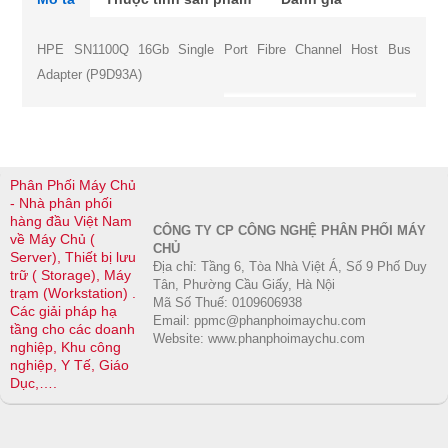
HPE SN1100Q 16Gb Single Port Fibre Channel Host Bus
Adapter (P9D93A)
Phân Phối Máy Chủ
- Nhà phân phối
hàng đầu Việt Nam
CÔNG TY CP CÔNG NGHỆ PHÂN PHỐI MÁY
về Máy Chủ (
CHỦ
Server), Thiết bị lưu
Địa chỉ: Tầng 6, Tòa Nhà Việt Á, Số 9 Phố Duy
trữ ( Storage), Máy
Tân, Phường Cầu Giấy, Hà Nội
trạm (Workstation) .
Mã Số Thuế: 0109606938
Các giải pháp hạ
Email: ppmc@phanphoimaychu.com
tầng cho các doanh
Website: www.phanphoimaychu.com
nghiệp, Khu công
nghiệp, Y Tế, Giáo
Dục,….