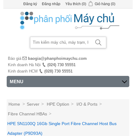
Đăng ký
Đăng nhập
Yêu thích
(0)
Giỏ hàng
(0)
Báo giá
baogia@phanphoimaychu.com
Kinh doanh Hà Nội
(024) 730 55551
Kinh doanh HCM
(028) 730 55551
MENU
Home
>
Server
>
HPE Option
>
I/O & Ports
>
Fibre Channel HBAs
>
HPE SN1100Q 16Gb Single Port Fibre Channel Host Bus
Adapter (P9D93A)