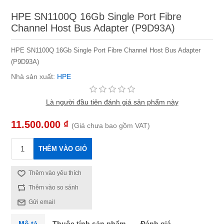
HPE SN1100Q 16Gb Single Port Fibre
Channel Host Bus Adapter (P9D93A)
HPE SN1100Q 16Gb Single Port Fibre Channel Host Bus Adapter
(P9D93A)
Nhà sản xuất:
HPE
Là người đầu tiên đánh giá sản phẩm này
11.500.000 ₫
(Giá chưa bao gồm VAT)
THÊM VÀO GIỎ
Thêm vào yêu thích
Thêm vào so sánh
Gửi email
Mô tả
Thuộc tính sản phẩm
Đánh giá