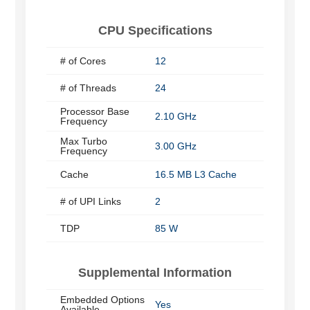
CPU Specifications
# of Cores
12
# of Threads
24
Processor Base
2.10 GHz
Frequency
Max Turbo
3.00 GHz
Frequency
Cache
16.5 MB L3 Cache
# of UPI Links
2
TDP
85 W
Supplemental Information
Embedded Options
Yes
Available