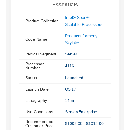
Essentials
Intel® Xeon®
Product Collection
Scalable Processors
Products formerly
Code Name
Skylake
Vertical Segment
Server
Processor
4116
Number
Status
Launched
Launch Date
Q3'17
Lithography
14 nm
Use Conditions
Server/Enterprise
Recommended
$1002.00 - $1012.00
Customer Price