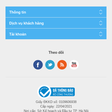
Expansion Options
Thông tin
Scalability
2S
Dịch vụ khách hàng
PCI Express
3.0
Revision
Tài khoản
Max # of PCI
48
Express Lanes
Theo dõi
Package Specifications
Sockets
FCLGA3647
Supported
T
76°C
CASE
Package Size
76.0mm x 56.5mm
Advanced Technologies
Giấy ĐKKD số: 0109606938
Cấp ngày: 22/04/2021
Nơi cấp: Sở Kế hoạch và Đầu tư TP. Hà Nội