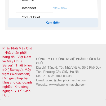
Datasheet
View now
Product Brief
View now
Xem thêm
Additional
View now
Information
Memory Specifications
Phân Phối Máy Chủ
Max Memory Size
- Nhà phân phối
(dependent on
768 GB
hàng đầu Việt Nam
memory type)
CÔNG TY CP CÔNG NGHỆ PHÂN PHỐI MÁY
về Máy Chủ (
CHỦ
Server), Thiết bị lưu
Memory Types
DDR4-2400
Địa chỉ: Tầng 6, Tòa Nhà Việt Á, Số 9 Phố Duy
trữ ( Storage), Máy
Tân, Phường Cầu Giấy, Hà Nội
trạm (Workstation) .
Maximum Memory
2400 MHz
Mã Số Thuế: 0109606938
Speed
Các giải pháp hạ
Email: ppmc@phanphoimaychu.com
tầng cho các doanh
Max # of Memory
Website: www.phanphoimaychu.com
6
nghiệp, Khu công
Channels
nghiệp, Y Tế, Giáo
ECC Memory
Dục,….
Yes
Supported
‡