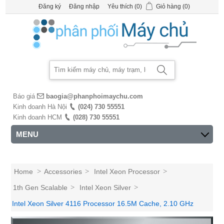
Đăng ký
Đăng nhập
Yêu thích
(0)
Giỏ hàng
(0)
Báo giá
baogia@phanphoimaychu.com
Kinh doanh Hà Nội
(024) 730 55551
Kinh doanh HCM
(028) 730 55551
MENU
Home
>
Accessories
>
Intel Xeon Processor
>
1th Gen Scalable
>
Intel Xeon Silver
>
Intel Xeon Silver 4116 Processor 16.5M Cache, 2.10 GHz