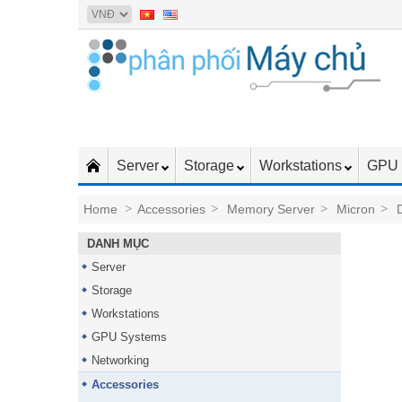
Server
Storage
Workstations
GPU 
Home
>
Accessories
>
Memory Server
>
Micron
>
DANH MỤC
Server
Storage
Workstations
GPU Systems
Networking
Accessories