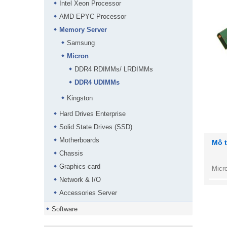
Intel Xeon Processor
AMD EPYC Processor
Memory Server
Samsung
Micron
DDR4 RDIMMs/ LRDIMMs
DDR4 UDIMMs
Kingston
Hard Drives Enterprise
Solid State Drives (SSD)
Motherboards
Mô 
Chassis
Graphics card
Micr
Network & I/O
Accessories Server
Software