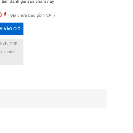
 tiên đánh giá sản phẩm này
0 ₫
(Giá chưa bao gồm VAT)
M VÀO GIỎ
 yêu thích
o so sánh
l