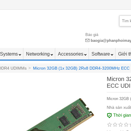
Báo giá
baogia@phanphoima
Systems
Networking
Accessories
Software
Giới t
DDR4 UDIMMs
>
Micron 32GB (1x 32GB) 2Rx8 DDR4-3200MHz ECC
Micron 
ECC UDI
Micron 32GB
Nhà sản xuất
Thời gia