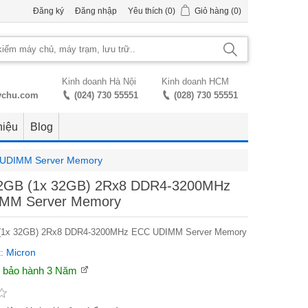
Đăng ký
Đăng nhập
Yêu thích
(0)
Giỏ hàng
(0)
Kinh doanh Hà Nội
Kinh doanh HCM
ychu.com
(024) 730 55551
(028) 730 55551
hiệu
Blog
 UDIMM Server Memory
32GB (1x 32GB) 2Rx8 DDR4-3200MHz
MM Server Memory
 (1x 32GB) 2Rx8 DDR4-3200MHz ECC UDIMM Server Memory
:
Micron
n bảo hành
3 Năm