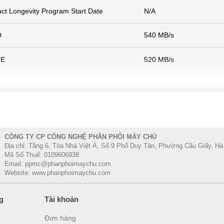
ct Longevity Program Start Date
N/A
D
540 MB/s
TE
520 MB/s
CÔNG TY CP CÔNG NGHỆ PHÂN PHỐI MÁY CHỦ
Địa chỉ: Tầng 6, Tòa Nhà Việt Á, Số 9 Phố Duy Tân, Phường Cầu Giấy, Hà
Mã Số Thuế: 0109606938
Email: ppmc@phanphoimaychu.com
Website: www.phanphoimaychu.com
g
Tài khoản
Đơn hàng