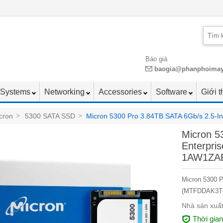
Báo giá
baogia@phanphoima
Systems
Networking
Accessories
Software
Giới t
cron
>
5300 SATA SSD
>
Micron 5300 Pro 3.84TB SATA 6Gb/s 2.5
Micron 5
Enterpr
1AW1ZA
Micron 5300 P
(MTFDDAK3T
Nhà sản xuất
Thời gia