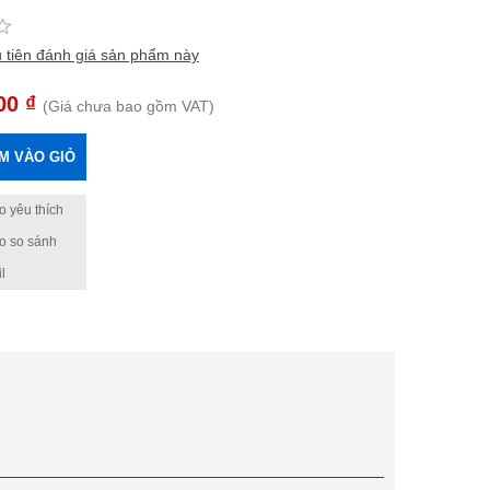
 tiên đánh giá sản phẩm này
00 ₫
(Giá chưa bao gồm VAT)
M VÀO GIỎ
 yêu thích
o so sánh
l