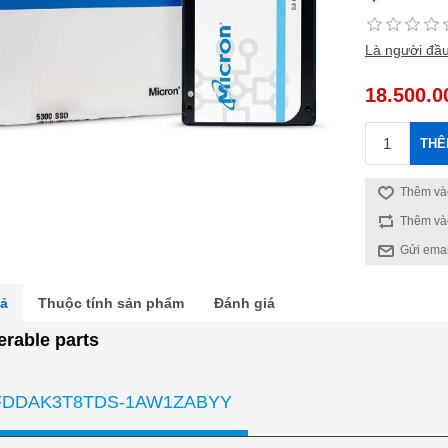
Là người đầu
18.500.0
THÊ
Thêm vào
Thêm và
Gửi emai
tả
Thuộc tính sản phẩm
Đánh giá
erable parts
DDAK3T8TDS-1AW1ZABYY