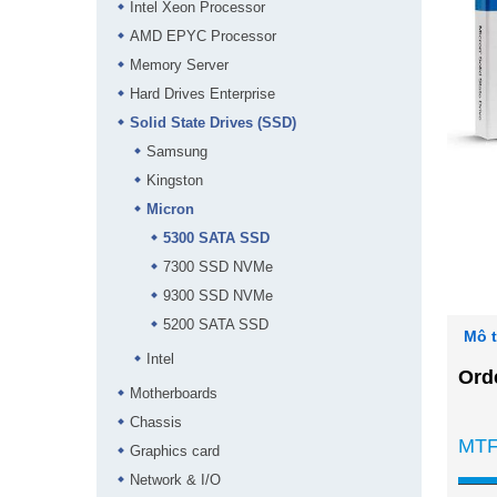
Intel Xeon Processor
AMD EPYC Processor
Memory Server
Hard Drives Enterprise
Solid State Drives (SSD)
Samsung
Kingston
Micron
5300 SATA SSD
7300 SSD NVMe
9300 SSD NVMe
5200 SATA SSD
Mô 
Intel
Ord
Motherboards
Chassis
MTF
Graphics card
Network & I/O