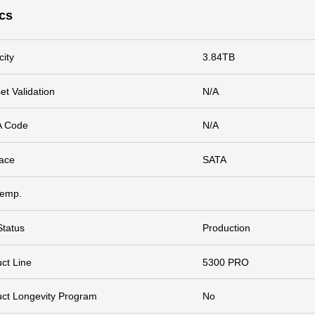
cs
ity
3.84TB
et Validation
N/A
 Code
N/A
face
SATA
Temp.
Status
Production
ct Line
5300 PRO
ct Longevity Program
No