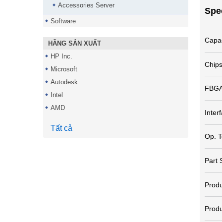
Accessories Server
Spe
Software
Capac
HÃNG SẢN XUẤT
HP Inc.
Chips
Microsoft
Autodesk
FBGA
Intel
AMD
Inter
Tất cả
Op. 
Part 
Produ
Produ