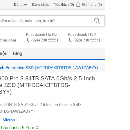
Đăng ký
Đăng nhập
Yêu thích
(0)
Giỏ hàng
(0)
Kinh doanh Hà Nội
Kinh doanh HCM
ychu.com
(024) 730 55551
(028) 730 55551
hiệu
Blog
-Inch Enterprise SSD (MTFDDAK3T8TDS-1AW1ZABYY)
300 Pro 3.84TB SATA 6Gb/s 2.5-Inch
ise SSD (MTFDDAK3T8TDS-
BYY)
ro 3.84TB SATA 6Gb/s 2.5-Inch Enterprise SSD
8TDS-1AW1ZABYY)
:
Micron
n bảo hành
: 5 Year