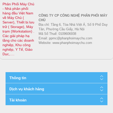
Phân Phối Máy Chủ
- Nhà phân phối
hàng đầu Việt Nam
CÔNG TY CP CÔNG NGHỆ PHÂN PHỐI MÁY
về Máy Chủ (
CHỦ
Server), Thiết bị lưu
Địa chỉ: Tầng 6, Tòa Nhà Việt Á, Số 9 Phố Duy
trữ ( Storage), Máy
Tân, Phường Cầu Giấy, Hà Nội
trạm (Workstation) .
Mã Số Thuế: 0109606938
Các giải pháp hạ
Email: ppmc@phanphoimaychu.com
tầng cho các doanh
Website: www.phanphoimaychu.com
nghiệp, Khu công
nghiệp, Y Tế, Giáo
Dục,….
Thông tin
Dịch vụ khách hàng
Tài khoản