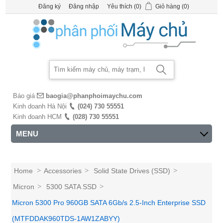
Đăng ký
Đăng nhập
Yêu thích
(0)
Giỏ hàng
(0)
Báo giá
baogia@phanphoimaychu.com
Kinh doanh Hà Nội
(024) 730 55551
Kinh doanh HCM
(028) 730 55551
MENU
Home
>
Accessories
>
Solid State Drives (SSD)
>
Micron
>
5300 SATA SSD
>
Micron 5300 Pro 960GB SATA 6Gb/s 2.5-Inch Enterprise SSD
(MTFDDAK960TDS-1AW1ZABYY)