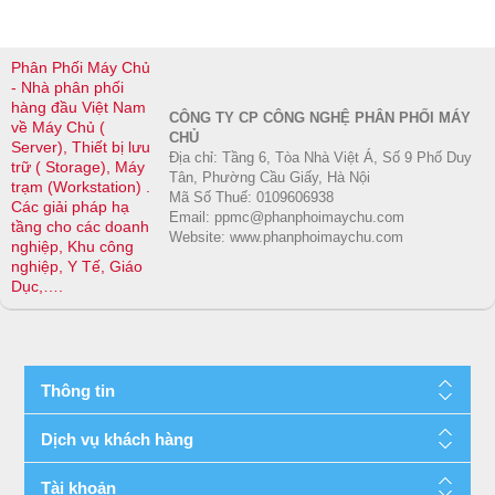
Phân Phối Máy Chủ
- Nhà phân phối
hàng đầu Việt Nam
CÔNG TY CP CÔNG NGHỆ PHÂN PHỐI MÁY
về Máy Chủ (
CHỦ
Server), Thiết bị lưu
Địa chỉ: Tầng 6, Tòa Nhà Việt Á, Số 9 Phố Duy
trữ ( Storage), Máy
Tân, Phường Cầu Giấy, Hà Nội
trạm (Workstation) .
Mã Số Thuế: 0109606938
Các giải pháp hạ
Email: ppmc@phanphoimaychu.com
tầng cho các doanh
Website: www.phanphoimaychu.com
nghiệp, Khu công
nghiệp, Y Tế, Giáo
Dục,….
Thông tin
Dịch vụ khách hàng
Tài khoản