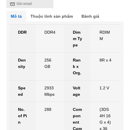
Gửi email
Mô tả
Thuộc tính sản phẩm
Đánh giá
DDR
DDR4
Dim
RDIM
m Ty
M
pe
Den
256 
Ran
8R x 4
sity
GB
k x 
Org.
Spe
2933 
Volt
1.2 V
ed
Mbps
age
No. 
288
Com
(3DS 
of Pi
pon
4H 16
n
ent 
G x 4) 
Com
x 36