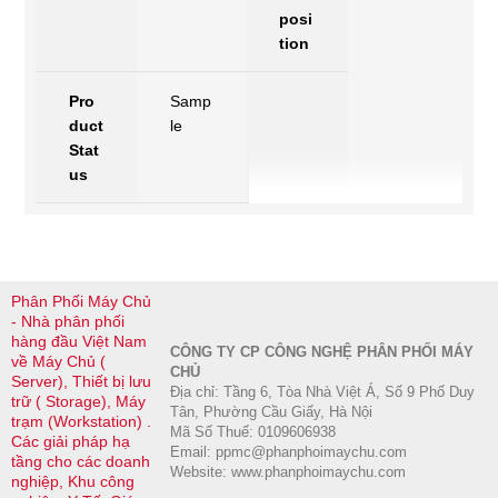
posi
tion
Pro
Samp
duct 
le
Stat
us
Phân Phối Máy Chủ
- Nhà phân phối
hàng đầu Việt Nam
CÔNG TY CP CÔNG NGHỆ PHÂN PHỐI MÁY
về Máy Chủ (
CHỦ
Server), Thiết bị lưu
Địa chỉ: Tầng 6, Tòa Nhà Việt Á, Số 9 Phố Duy
trữ ( Storage), Máy
Tân, Phường Cầu Giấy, Hà Nội
trạm (Workstation) .
Mã Số Thuế: 0109606938
Các giải pháp hạ
Email: ppmc@phanphoimaychu.com
tầng cho các doanh
Website: www.phanphoimaychu.com
nghiệp, Khu công