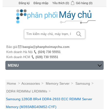
Đăng ký
Đăng nhập
Yêu thích
(0)
Giỏ hàng
(0)
Báo giá
baogia@phanphoimaychu.com
Kinh doanh Hà Nội
(024) 730 55551
Kinh doanh HCM
(028) 730 55551
MENU
Home
>
Accessories
>
Memory Server
>
Samsung
>
DDR4 RDIMMs/ LRDIMMs
>
Samsung 128GB 8Rx4 DDR4-2933 ECC RDIMM Server
Memory (M393ABG40M52-CYF)