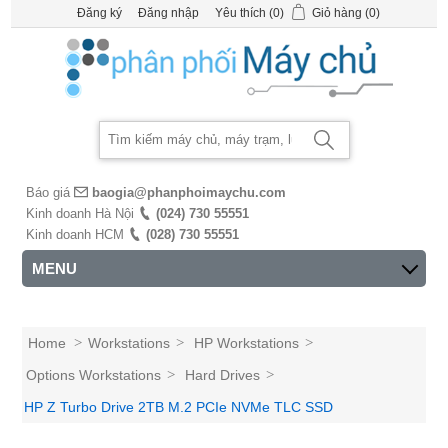
Đăng ký
Đăng nhập
Yêu thích
(0)
Giỏ hàng
(0)
Báo giá
baogia@phanphoimaychu.com
Kinh doanh Hà Nội
(024) 730 55551
Kinh doanh HCM
(028) 730 55551
MENU
Home
>
Workstations
>
HP Workstations
>
Options Workstations
>
Hard Drives
>
HP Z Turbo Drive 2TB M.2 PCIe NVMe TLC SSD