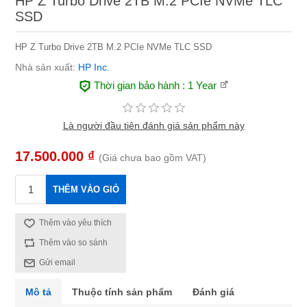
HP Z Turbo Drive 2TB M.2 PCIe NVMe TLC
SSD
HP Z Turbo Drive 2TB M.2 PCIe NVMe TLC SSD
Nhà sản xuất:
HP Inc.
Thời gian bảo hành
: 1 Year
Là người đầu tiên đánh giá sản phẩm này
17.500.000 ₫
(Giá chưa bao gồm VAT)
THÊM VÀO GIỎ
Thêm vào yêu thích
Thêm vào so sánh
Gửi email
Mô tả
Thuộc tính sản phẩm
Đánh giá