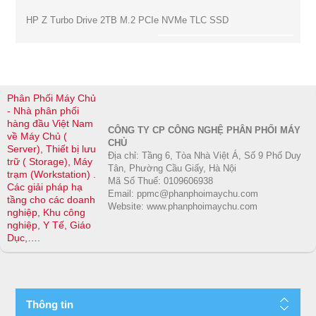
HP Z Turbo Drive 2TB M.2 PCIe NVMe TLC SSD
Phân Phối Máy Chủ
- Nhà phân phối
hàng đầu Việt Nam
CÔNG TY CP CÔNG NGHỆ PHÂN PHỐI MÁY
về Máy Chủ (
CHỦ
Server), Thiết bị lưu
Địa chỉ: Tầng 6, Tòa Nhà Việt Á, Số 9 Phố Duy
trữ ( Storage), Máy
Tân, Phường Cầu Giấy, Hà Nội
trạm (Workstation) .
Mã Số Thuế: 0109606938
Các giải pháp hạ
Email: ppmc@phanphoimaychu.com
tầng cho các doanh
Website: www.phanphoimaychu.com
nghiệp, Khu công
nghiệp, Y Tế, Giáo
Dục,….
Thông tin