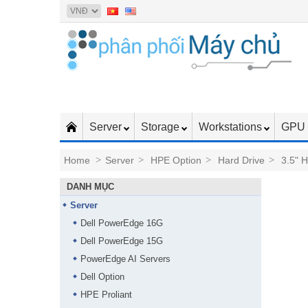
Server
Storage
Workstations
GPU 
Home
>
Server
>
HPE Option
>
Hard Drive
>
3.5" 
DANH MỤC
Server
Dell PowerEdge 16G
Dell PowerEdge 15G
PowerEdge AI Servers
Dell Option
HPE Proliant