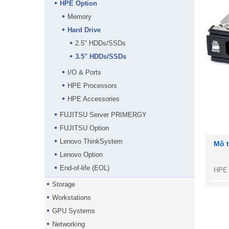
HPE Option
Memory
Hard Drive
2.5" HDDs/SSDs
3.5" HDDs/SSDs
I/O & Ports
HPE Processors
HPE Accessories
FUJITSU Server PRIMERGY
FUJITSU Option
Lenovo ThinkSystem
Mô 
Lenovo Option
End-of-life (EOL)
HPE 
Storage
Workstations
GPU Systems
Networking