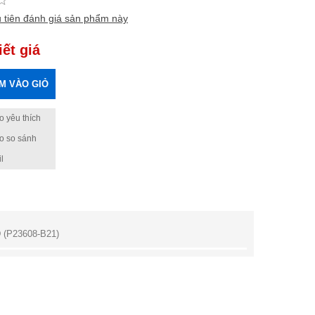
 tiên đánh giá sản phẩm này
iết giá
M VÀO GIỎ
 yêu thích
o so sánh
l
D (P23608-B21)