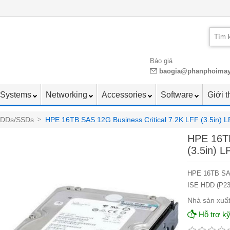
Báo giá
baogia@phanphoima
Systems
Networking
Accessories
Software
Giới t
HDDs/SSDs
>
HPE 16TB SAS 12G Business Critical 7.2K LFF (3.5in) 
HPE 16TB
(3.5in) 
HPE 16TB SAS 
ISE HDD (P23
Nhà sản xuất
Hỗ trợ kỹ