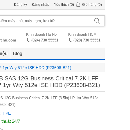
Đăng ký
Đăng nhập
Yêu thích
(0)
Giỏ hàng
(0)
Kinh doanh Hà Nội
Kinh doanh HCM
ychu.com
(024) 730 55551
(028) 730 55551
hiệu
Blog
LP 1yr Wty 512e ISE HDD (P23608-B21)
 SAS 12G Business Critical 7.2K LFF
LP 1yr Wty 512e ISE HDD (P23608-B21)
12G Business Critical 7.2K LFF (3.5in) LP 1yr Wty 512e
608-B21)
:
HPE
 thuật 24/7