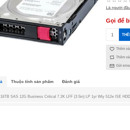
Là người đầu
Gọi để b
THÊ
Thêm vào
Thêm và
Gửi emai
tả
Thuộc tính sản phẩm
Đánh giá
16TB SAS 12G Business Critical 7.2K LFF (3.5in) LP 1yr Wty 512e ISE HD