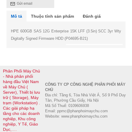
Gửi email
Mô tả
Thuộc tính sản phẩm
Đánh giá
HPE 600GB SAS 12G Enterprise 15K LFF (3.5in) SCC 3yr Wty
Digitally Signed Firmware HDD (P04695-B21)
Phân Phối Máy Chủ
- Nhà phân phối
hàng đầu Việt Nam
CÔNG TY CP CÔNG NGHỆ PHÂN PHỐI MÁY
về Máy Chủ (
CHỦ
Server), Thiết bị lưu
Địa chỉ: Tầng 6, Tòa Nhà Việt Á, Số 9 Phố Duy
trữ ( Storage), Máy
Tân, Phường Cầu Giấy, Hà Nội
trạm (Workstation) .
Mã Số Thuế: 0109606938
Các giải pháp hạ
Email: ppmc@phanphoimaychu.com
tầng cho các doanh
Website: www.phanphoimaychu.com
nghiệp, Khu công
nghiệp, Y Tế, Giáo
Dục,….