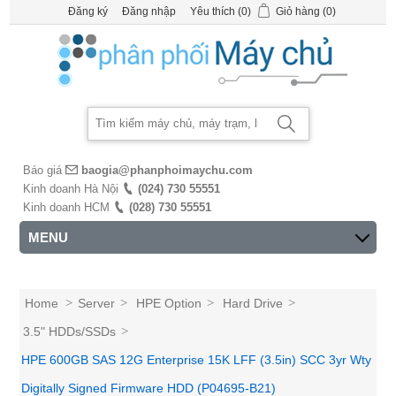
Đăng ký
Đăng nhập
Yêu thích
(0)
Giỏ hàng
(0)
Báo giá
baogia@phanphoimaychu.com
Kinh doanh Hà Nội
(024) 730 55551
Kinh doanh HCM
(028) 730 55551
MENU
Home
>
Server
>
HPE Option
>
Hard Drive
>
3.5" HDDs/SSDs
>
HPE 600GB SAS 12G Enterprise 15K LFF (3.5in) SCC 3yr Wty
Digitally Signed Firmware HDD (P04695-B21)