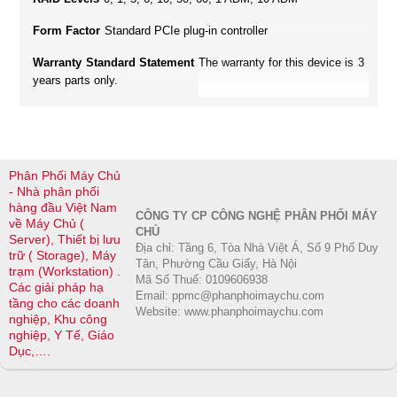
Form Factor
Standard PCIe plug-in controller
Warranty Standard Statement
The warranty for this device is 3
years parts only.
Phân Phối Máy Chủ
- Nhà phân phối
hàng đầu Việt Nam
CÔNG TY CP CÔNG NGHỆ PHÂN PHỐI MÁY
về Máy Chủ (
CHỦ
Server), Thiết bị lưu
Địa chỉ: Tầng 6, Tòa Nhà Việt Á, Số 9 Phố Duy
trữ ( Storage), Máy
Tân, Phường Cầu Giấy, Hà Nội
trạm (Workstation) .
Mã Số Thuế: 0109606938
Các giải pháp hạ
Email: ppmc@phanphoimaychu.com
tầng cho các doanh
Website: www.phanphoimaychu.com
nghiệp, Khu công
nghiệp, Y Tế, Giáo
Dục,….