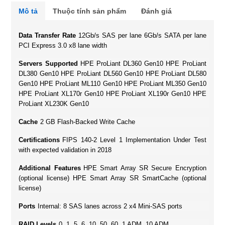
Mô tả
Thuộc tính sản phẩm
Đánh giá
Data Transfer Rate
12Gb/s SAS per lane 6Gb/s SATA per lane
PCI Express 3.0 x8 lane width
Servers Supported
HPE ProLiant DL360 Gen10 HPE ProLiant
DL380 Gen10 HPE ProLiant DL560 Gen10 HPE ProLiant DL580
Gen10 HPE ProLiant ML110 Gen10 HPE ProLiant ML350 Gen10
HPE ProLiant XL170r Gen10 HPE ProLiant XL190r Gen10 HPE
ProLiant XL230K Gen10
Cache
2 GB Flash-Backed Write Cache
Certifications
FIPS 140-2 Level 1 Implementation Under Test
with expected validation in 2018
Additional Features
HPE Smart Array SR Secure Encryption
(optional license) HPE Smart Array SR SmartCache (optional
license)
Ports
Internal: 8 SAS lanes across 2 x4 Mini-SAS ports
RAID Levels
0, 1, 5, 6, 10, 50, 60, 1 ADM, 10 ADM