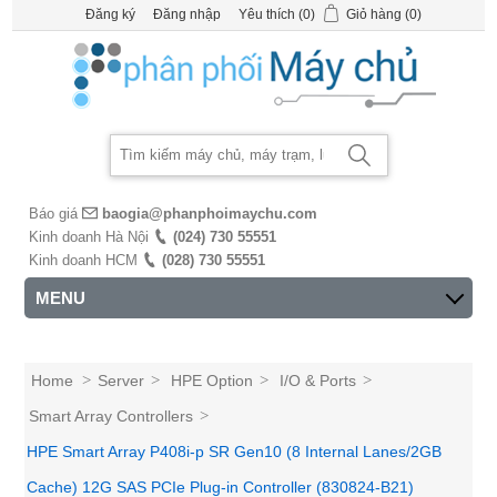
Đăng ký
Đăng nhập
Yêu thích
(0)
Giỏ hàng
(0)
Báo giá
baogia@phanphoimaychu.com
Kinh doanh Hà Nội
(024) 730 55551
Kinh doanh HCM
(028) 730 55551
MENU
Home
>
Server
>
HPE Option
>
I/O & Ports
>
Smart Array Controllers
>
HPE Smart Array P408i-p SR Gen10 (8 Internal Lanes/2GB
Cache) 12G SAS PCIe Plug-in Controller (830824-B21)