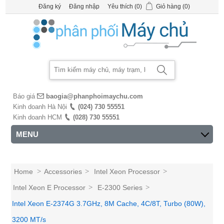
Đăng ký
Đăng nhập
Yêu thích
(0)
Giỏ hàng
(0)
Báo giá
baogia@phanphoimaychu.com
Kinh doanh Hà Nội
(024) 730 55551
Kinh doanh HCM
(028) 730 55551
MENU
Home
>
Accessories
>
Intel Xeon Processor
>
Intel Xeon E Processor
>
E-2300 Series
>
Intel Xeon E-2374G 3.7GHz, 8M Cache, 4C/8T, Turbo (80W),
3200 MT/s