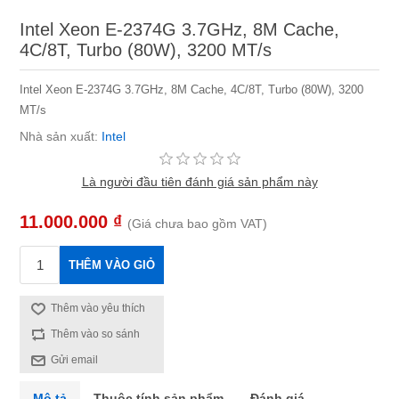
Intel Xeon E-2374G 3.7GHz, 8M Cache,
4C/8T, Turbo (80W), 3200 MT/s
Intel Xeon E-2374G 3.7GHz, 8M Cache, 4C/8T, Turbo (80W), 3200
MT/s
Nhà sản xuất:
Intel
Là người đầu tiên đánh giá sản phẩm này
11.000.000 ₫
(Giá chưa bao gồm VAT)
THÊM VÀO GIỎ
Thêm vào yêu thích
Thêm vào so sánh
Gửi email
Mô tả
Thuộc tính sản phẩm
Đánh giá