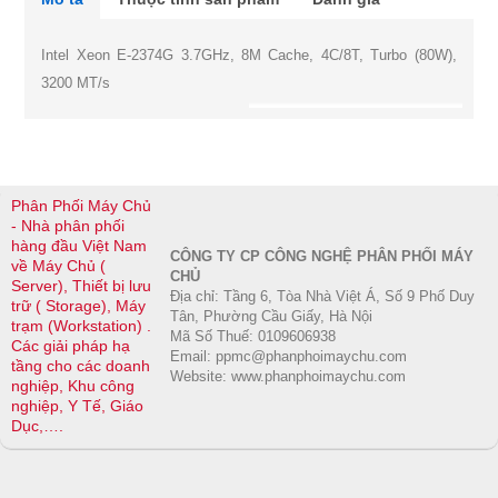
Intel Xeon E-2374G 3.7GHz, 8M Cache, 4C/8T, Turbo (80W),
3200 MT/s
Phân Phối Máy Chủ
- Nhà phân phối
hàng đầu Việt Nam
CÔNG TY CP CÔNG NGHỆ PHÂN PHỐI MÁY
về Máy Chủ (
CHỦ
Server), Thiết bị lưu
Địa chỉ: Tầng 6, Tòa Nhà Việt Á, Số 9 Phố Duy
trữ ( Storage), Máy
Tân, Phường Cầu Giấy, Hà Nội
trạm (Workstation) .
Mã Số Thuế: 0109606938
Các giải pháp hạ
Email: ppmc@phanphoimaychu.com
tầng cho các doanh
Website: www.phanphoimaychu.com
nghiệp, Khu công
nghiệp, Y Tế, Giáo
Dục,….