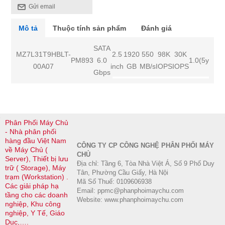
Gửi email
Mô tả
Thuộc tính sản phẩm
Đánh giá
SATA
MZ7L31T9HBLT-
2.5
1920
550
98K
30K
PM893
6.0
1.0(5yrs)
00A07
inch
GB
MB/s
IOPS
IOPS
Gbps
Phân Phối Máy Chủ
- Nhà phân phối
hàng đầu Việt Nam
CÔNG TY CP CÔNG NGHỆ PHÂN PHỐI MÁY
về Máy Chủ (
CHỦ
Server), Thiết bị lưu
Địa chỉ: Tầng 6, Tòa Nhà Việt Á, Số 9 Phố Duy
trữ ( Storage), Máy
Tân, Phường Cầu Giấy, Hà Nội
trạm (Workstation) .
Mã Số Thuế: 0109606938
Các giải pháp hạ
Email: ppmc@phanphoimaychu.com
tầng cho các doanh
Website: www.phanphoimaychu.com
nghiệp, Khu công
nghiệp, Y Tế, Giáo
Dục,….