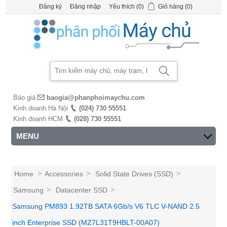
Đăng ký
Đăng nhập
Yêu thích
(0)
Giỏ hàng
(0)
Báo giá
baogia@phanphoimaychu.com
Kinh doanh Hà Nội
(024) 730 55551
Kinh doanh HCM
(028) 730 55551
MENU
Home
>
Accessories
>
Solid State Drives (SSD)
>
Samsung
>
Datacenter SSD
>
Samsung PM893 1.92TB SATA 6Gb/s V6 TLC V-NAND 2.5
inch Enterprise SSD (MZ7L31T9HBLT-00A07)